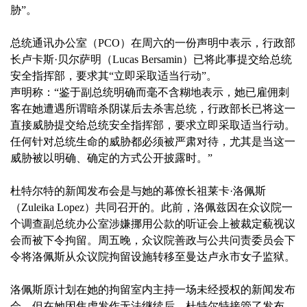
胁”。
总统通讯办公室（PCO）在周六的一份声明中表示，行政部
长卢卡斯·贝尔萨明（Lucas Bersamin）已将此事提交给总统
安全指挥部，要求其“立即采取适当行动”。
声明称：“鉴于副总统明确而毫不含糊地表示，她已雇佣刺
客在她遭遇所谓暗杀阴谋后去杀害总统，行政部长已将这一
直接威胁提交给总统安全指挥部，要求立即采取适当行动。
任何针对总统生命的威胁都必须被严肃对待，尤其是当这一
威胁被以明确、确定的方式公开披露时。”
杜特尔特的新闻发布会是与她的幕僚长祖莱卡·洛佩斯
（Zuleika Lopez）共同召开的。此前，洛佩兹因在众议院一
个调查副总统办公室涉嫌挪用公款的听证会上被裁定藐视议
会而被下令拘留。周五晚，众议院善政与公共问责委员会下
令将洛佩斯从众议院拘留设施转移至曼达卢永市女子监狱。
洛佩斯原计划在她的拘留室内主持一场未经授权的新闻发布
会，但在她因焦虑发作无法继续后，杜特尔特接管了发布