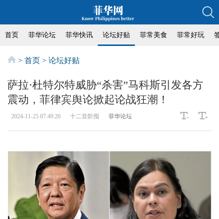
首页
菲华论坛
菲华快讯
论坛好贴
菲常美食
菲常好玩
>
首页
>
论坛好贴
萨拉·杜特尔特威胁“杀害”马科斯引发各方
震动，菲律宾舆论掀起论战狂潮！
2024-11-25 07:49:20
十二音阶囤
菲华论坛