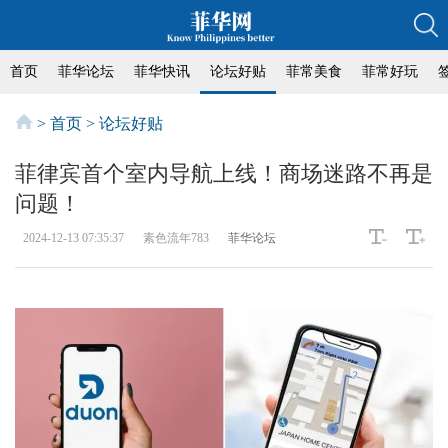
首页
菲华论坛
菲华快讯
论坛好贴
菲常美食
菲常好玩
>
首页
>
论坛好贴
菲律宾首个室内导航上线！商场迷路不再是
问题！
2024-12-13 07:35:37
素色流年783
菲华论坛