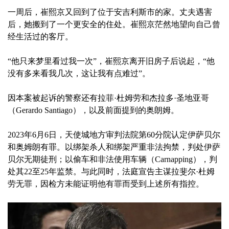
一周后，崔熙京又回到了位于安吉利斯市的家。丈夫遇害
后，她搬到了一个更安全的住处。崔熙京茫然地望向自己曾
经生活过的客厅。
“他只来梦里看过我一次”，崔熙京离开旧房子后说起，“他
没有多来看我几次，这让我有点难过”。
因本案被起诉的警察还有拉菲·杜姆劳和杰拉多·圣地亚哥
（Gerardo Santiago），以及前面提到的奥朗姆。
2023年6月6日，天使城地方审判法院第60分院认定伊萨贝尔
和奥姆朗有罪。以绑架杀人和绑架严重非法拘禁，判处伊萨
贝尔无期徒刑；以偷车和非法使用车辆（Carnapping），判
处其22至25年监禁。与此同时，法庭宣告主谋拉斐尔·杜姆
劳无罪，因检方未能证明他有罪而受到上述所有指控。