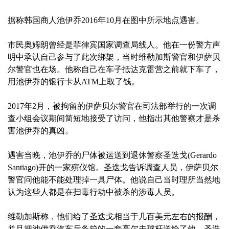
据称韩国商人池伊乔2016年10月在图中所示地点遇害。
市民奥姆朗曾经是菲律宾国家调查局线人。他在一份警方声
明中承认自己参与了此次绑架，当时维勒加斯警官和伊萨贝
尔警官也在场。他称自己在车子抵达克雷营之前就下车了，
用池伊乔的银行卡从ATM上取了钱。
2017年2月，被拘留的伊萨贝尔警官在司法部举行的一次调
查小组会议期间简短地接受了访问，他指出其他警察才是杀
害池伊乔的真凶。
遇害当晚，池伊乔的尸体被运送到退休警察圣迭戈(Gerardo
Santiago)开的一家殡仪馆。圣迭戈告诉调查人员，伊萨贝尔
警官问他能不能处理掉一具尸体。他说自己当时理所当然地
认为这些人都是在扫毒行动中被杀的涉毒人员。
维勒加斯称，他们给了圣迭戈相当于几百美元左右的报酬，
并且把池伊乔汽车后备箱的一套高尔夫球杆送给了他。圣迭