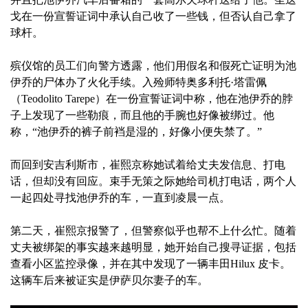
戈在一份宣誓证词中承认自己收了一些钱，但否认自己拿了
球杆。
殡仪馆的员工们向警方透露，他们用假名和假死亡证明为池
伊乔的尸体办了火化手续。入殓师特奥多利托·塔雷佩
（Teodolito Tarepe）在一份宣誓证词中称，他在池伊乔的脖
子上发现了一些勒痕，而且他的手腕也好像被绑过。他
称，“池伊乔的裤子前裆是湿的，好像小便失禁了。”
而回到安吉利斯市，崔熙京称她试着给丈夫发信息、打电
话，但却没有回应。束手无策之际她给司机打电话，两个人
一起四处寻找池伊乔的车，一直到凌晨一点。
第二天，崔熙京报警了，但警察似乎也帮不上什么忙。随着
丈夫被绑架的事实越来越明显，她开始自己搜寻证据，包括
查看小区监控录像，并在其中发现了一辆丰田Hilux 皮卡。
这辆车后来被证实是伊萨贝尔妻子的车。