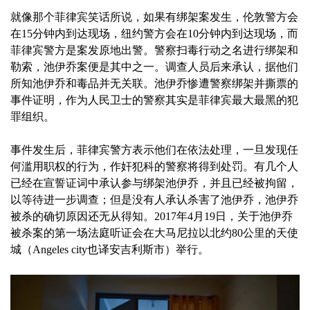
就像那个菲律宾笑话所说，如果有绑架案发生，伦敦警方会
在15分钟内到达现场，纽约警方会在10分钟内到达现场，而
菲律宾警方是案发原地出警。警察扫毒行动之名进行绑架和
勒索，池伊乔案便是其中之一。调查人员后来承认，据他们
所知池伊乔和毒品并无关联。池伊乔惨遭警察绑架并撕票的
事件证明，作为人民卫士的警察其实是菲律宾最大最黑的犯
罪组织。
事件发生后，菲律宾警方表示他们在依法处理，一旦发现任
何滥用职权的行为，作奸犯科的警察将得到处罚。有几个人
已经在宣誓证词中承认参与绑架池伊乔，并且已经被拘留，
以等待进一步调查；但是没有人承认杀害了池伊乔，池伊乔
被杀的确切原因还无从得知。2017年4月19日，关于池伊乔
被杀案的第一场法庭听证会在大马尼拉以北约80公里的天使
城（Angeles city也译安吉利斯市）举行。