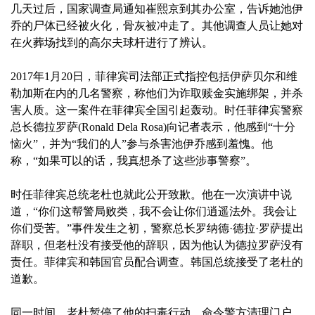
几天过后，国家调查局通知崔熙京到其办公室，告诉她池伊
乔的尸体已经被火化，骨灰被冲走了。其他调查人员让她对
在火葬场找到的高尔夫球杆进行了辨认。
2017年1月20日，菲律宾司法部正式指控包括伊萨贝尔和维
勒加斯在内的几名警察，称他们为诈取赎金实施绑架，并杀
害人质。这一案件在菲律宾全国引起轰动。时任菲律宾警察
总长德拉罗萨(Ronald Dela Rosa)向记者表示，他感到“十分
恼火”，并为“我们的人”参与杀害池伊乔感到羞愧。他
称，“如果可以的话，我真想杀了这些涉事警察”。
时任菲律宾总统老杜也就此公开致歉。他在一次演讲中说
道，“你们这帮警局败类，我不会让你们逍遥法外。我会让
你们受苦。”事件发生之初，警察总长罗纳德·德拉·罗萨提出
辞职，但老杜没有接受他的辞职，因为他认为德拉罗萨没有
责任。菲律宾和韩国官员配合调查。韩国总统接受了老杜的
道歉。
同一时间，老杜暂停了他的扫毒行动，命令警方清理门户，