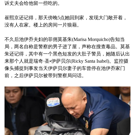
诉丈夫会给他留一些吃的。
崔熙京还记得，那天傍晚5点她回到家，发现大门敞开着，
没有人在家。楼上的房间一片狼藉。
不久后池伊乔夫妇的菲佣莫基朱(Marisa Morquicho)告知当
局，两名自称是警察的男子进了屋，声称在搜查毒品。莫基
朱还记得，其中有一个黑色短发的大肚子警员，她随后认出
来那个人就是瑞奇·圣•伊萨贝尔(Ricky Santa Isabel)。监控摄
像头捕捉到事发当天伊萨贝尔妻子的车曾停在池伊乔家门
前，之后伊萨贝尔被带到警察局问话。