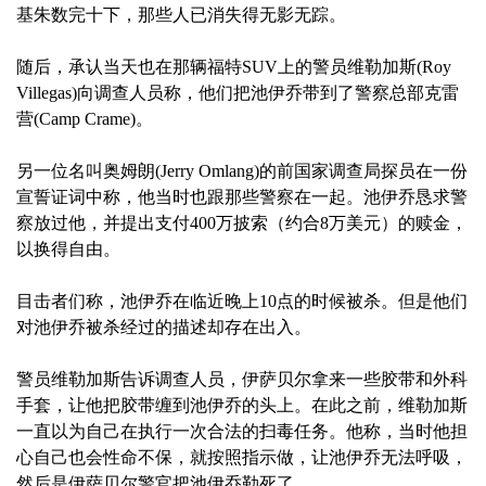
基朱数完十下，那些人已消失得无影无踪。
随后，承认当天也在那辆福特SUV上的警员维勒加斯(Roy
Villegas)向调查人员称，他们把池伊乔带到了警察总部克雷
营(Camp Crame)。
另一位名叫奥姆朗(Jerry Omlang)的前国家调查局探员在一份
宣誓证词中称，他当时也跟那些警察在一起。池伊乔恳求警
察放过他，并提出支付400万披索（约合8万美元）的赎金，
以换得自由。
目击者们称，池伊乔在临近晚上10点的时候被杀。但是他们
对池伊乔被杀经过的描述却存在出入。
警员维勒加斯告诉调查人员，伊萨贝尔拿来一些胶带和外科
手套，让他把胶带缠到池伊乔的头上。在此之前，维勒加斯
一直以为自己在执行一次合法的扫毒任务。他称，当时他担
心自己也会性命不保，就按照指示做，让池伊乔无法呼吸，
然后是伊萨贝尔警官把池伊乔勒死了。