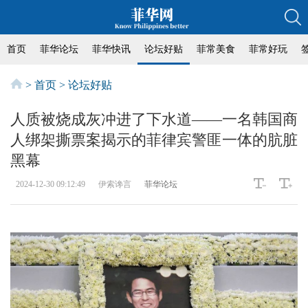
首页
菲华论坛
菲华快讯
论坛好贴
菲常美食
菲常好玩
>
首页
>
论坛好贴
人质被烧成灰冲进了下水道——一名韩国商
人绑架撕票案揭示的菲律宾警匪一体的肮脏
黑幕
2024-12-30 09:12:49
伊索谗言
菲华论坛