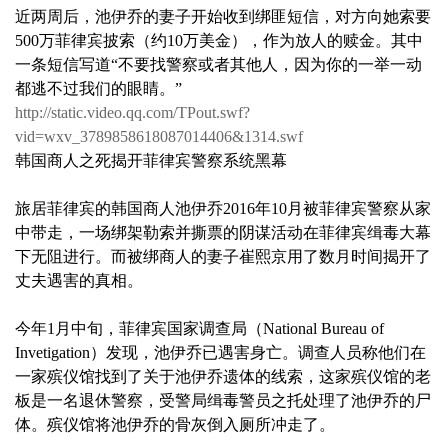
近两周后，池伊乔的妻子开始收到绑匪短信，对方向她索要
500万菲律宾披索（约10万美金），作为放人的赎金。其中
一条短信写道“不要找警察或者其他人，因为你的一举一动
都逃不过我们的眼睛。”
http://static.video.qq.com/TPout.swf?
vid=wxv_3789858618087014406&1314.swf
韩国商人之死揭开菲律宾警察系统黑幕
旅居菲律宾的韩国商人池伊乔2016年10月被菲律宾警察从家
中带走，一场绑架勒索并撕票的阴谋活动在菲律宾缉毒大幕
下无阻进行。而被绑商人的妻子崔熙京用了数月时间揭开了
丈夫遇害的真相。
今年1月中旬，菲律宾国家调查局（National Bureau of
Invetigation）发现，池伊乔已遇害身亡。调查人员称他们在
一家殡仪馆找到了关于池伊乔遗体的线索，这家殡仪馆的老
板是一名退休警察，受警局缉毒警员之托处理了池伊乔的尸
体。殡仪馆将池伊乔的骨灰倒入厕所冲走了。