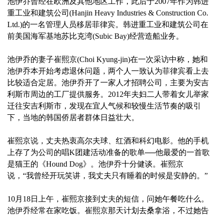
池伊乔曾经在欧洲及其他地区工作，此后于2007年作为韩进
重工业和建筑公司(Hanjin Heavy Industries & Construction Co.
Ltd.)的一名管理人员移居菲律宾。韩进重工业和建筑公司在
前美国海军基地苏比克湾(Subic Bay)经营造船业务。
池伊乔的妻子崔熙京(Choi Kyung-jin)在一次采访中称，她和
池伊乔本开始考虑退休问题，两个人一致认为菲律宾看上去
比较适合定居。池伊乔开了一家人才招聘公司，主要为安吉
利斯市周边的工厂提供服务。2012年夫妇二人带着女儿举家
迁往安吉利斯市，发现在宜人气候和较慢生活节奏的吸引
下，当地的韩国侨居者群体日益壮大。
崔熙京说，丈夫热衷高尔夫球、红酒和科幻电影。他的手机
上存了为公司的唱K团建活动准备的歌单──他最爱的一首歌
是猫王的《Hound Dog》。池伊乔十分健谈。崔熙京
说，“我曾经开玩笑讲，我丈夫只有睡着的时候是安静的。”
10月18日上午，崔熙京接到丈夫的短信，问她午餐吃什么。
池伊乔经常在家吃饭。崔熙京那天计划去桑拿浴，不过她告