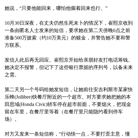
她说，“只要他能回来，哪怕他瘸着回来也行。”
10月30日深夜，在丈夫仍然生死未卜的情况下，崔熙京收到
一条由匿名人士发来的短信，要求她在第二天傍晚6点之前
准备500万披索（约10万美元）的赎金，并警告她不要和警
方联系。
发信人此后再无回应。崔熙京开始给亲朋好友打电话筹钱。
她决定不报警，但记下了这些银行票据的序列号，以备未来
之需。
第二天另一个号码给她发短信，让她前往安吉利斯市某家快
乐蜂(Jollibee)快餐厅附近的一个超市。对方要求她把她的本
田思域(Honda Civic)轿车停在超市前面，不要熄火，把现金
留在车里，在餐厅里等着（在餐厅里只能隐约看到停车
场）。
对方又发来一条短信称，“行动快一点，不要打歪主意，懂