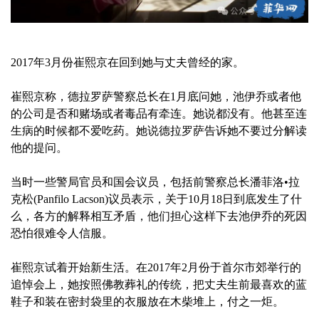
2017年3月份崔熙京在回到她与丈夫曾经的家。
崔熙京称，德拉罗萨警察总长在1月底问她，池伊乔或者他
的公司是否和赌场或者毒品有牵连。她说都没有。他甚至连
生病的时候都不爱吃药。她说德拉罗萨告诉她不要过分解读
他的提问。
当时一些警局官员和国会议员，包括前警察总长潘菲洛•拉
克松(Panfilo Lacson)议员表示，关于10月18日到底发生了什
么，各方的解释相互矛盾，他们担心这样下去池伊乔的死因
恐怕很难令人信服。
崔熙京试着开始新生活。在2017年2月份于首尔市郊举行的
追悼会上，她按照佛教葬礼的传统，把丈夫生前最喜欢的蓝
鞋子和装在密封袋里的衣服放在木柴堆上，付之一炬。