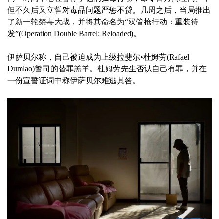
但不久后又立誓对毒品问题严惩不贷。几周之后，当局推出
了新一轮禁毒大战，并将其命名为“双管枪行动：重装待
发”(Operation Double Barrel: Reloaded)。
伊萨贝尔称，自己被迫成为上级拉斐尔•杜姆劳(Rafael
Dumlao)警司的替罪羔羊。杜姆劳先生否认自己有罪，并在
一份宣誓证词中称伊萨贝尔难逃其咎。