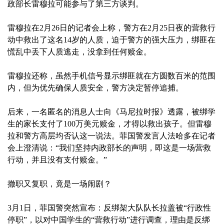
政部长雷穆拉可能参与了第三方谈判。
雷穆拉在2月26日的记者会上称，警方在2月25日夜的营救行
动中救出了这名14岁的人质，迫于警方的强大压力，绑匪在
慌乱中丢下人质逃走，没拿到任何赎金。
雷穆拉还称，虽然手机信号显示绑匪就在方圆数百米的范围
内，但为优先确保人质安全，警方决定暂停追捕。
后来，一名匿名的消息人士向《马尼拉时报》透露，被绑学
生的家长支付了100万美元赎金，才得以救出孩子。但雷穆
拉和警方高层均否认这一说法。菲国警发言人法哈多在记者
会上澄清说：“我们坚持内政部长的声明，即这是一场营救
行动，并且没有支付赎金。”
撤职又复职，竟是一场闹剧？
3月1日，菲国警突然宣布：反绑架大队队长拉盖被“行政性
停职”，以对中国学生的“营救行动”进行调查，理由是反绑