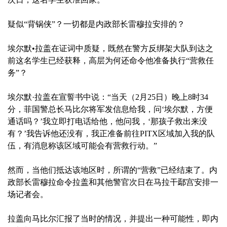
疑似“背锅侠”？一切都是内政部长雷穆拉安排的？
埃尔默•拉盖在证词中质疑，既然在警方反绑架大队到达之
前这名学生已经获释，高层为何还命令他准备执行“营救任
务”？
埃尔默·拉盖在宣誓书中说：“当天（2月25日）晚上8时34
分，菲国警总长马比尔将军发信息给我，问‘埃尔默，方便
通话吗？’我立即打电话给他，他问我，‘那孩子救出来没
有？’我告诉他还没有，我正准备前往PITX区域加入我的队
伍，有消息称该区域可能会有营救行动。”
然而，当他们抵达该地区时，所谓的“营救”已经结束了。内
政部长雷穆拉命令拉盖和其他警官次日在马拉干鄢宫安排一
场记者会。
拉盖向马比尔汇报了当时的情况，并提出一种可能性，即内