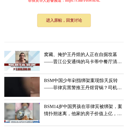
菲律宾华人必备频道：https://t.me/FHWMNL
进入原帖，回复讨论
窝藏、掩护王丹煜的人正在自掘坟墓
——晋江公安通缉的马卡蒂中餐厅清空
弹夹杀人案悍匪系BSM中国少年剁指
绑...
BSM中国少年剁指绑架案现惊天反转
——菲律宾黑警推王丹煜背锅？司机被
杀犯罪动机成疑
BSM14岁中国男孩在菲律宾被绑架，案
情扑朔迷离，他家的房子价值上亿，确
实不一般