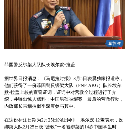
菲国警反绑架大队队长埃尔默•拉盖
据世界日报消息：《马尼拉时报》3月5日凌晨独家报道称，
他们获得了一份菲国警反绑架大队（PNP-AKG）队长埃尔
默·拉盖上校的宣誓证词，证词中对营救全过程进行了介
绍，并曝出惊人猛料：中国男孩被绑案，最后的营救行动，
内政部长雷穆拉似乎深度参与其中。
在这份标注日期为2月25日的证词中，埃尔默·拉盖表示，反
绑架大队2月25日夜“营救”一名被绑架的14岁中国学生时，