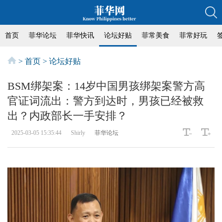
首页
菲华论坛
菲华快讯
论坛好贴
菲常美食
菲常好玩
>
首页
>
论坛好贴
BSM绑架案：14岁中国男孩绑架案警方高
官证词流出：警方到达时，男孩已经被救
出？内政部长一手安排？
2025-03-05 15:35:44
Shirly
菲华论坛