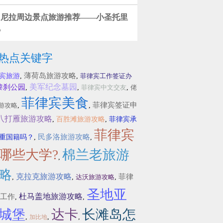
马尼拉周边景点旅游推荐——小圣托里
尼
热点关键字
薄荷岛旅游攻略
宾旅游
,
,
菲律宾工作签证办
美军纪念墓园
黎刹公园
,
,
菲律宾中文交友
,
佬
菲律宾美食
菲律宾签证申
游攻略
,
,
八打雁旅游攻略
,
百胜滩旅游攻略
,
菲律宾承
菲律宾
民多洛旅游攻略
重国籍吗？
,
,
哪些大学?
棉兰老旅游
,
略
克拉克旅游攻略
菲律
,
,
达沃旅游攻略
,
圣地亚
杜马盖地旅游攻略
工作
,
,
城堡
达卡
长滩岛怎
,
,
,
加比地