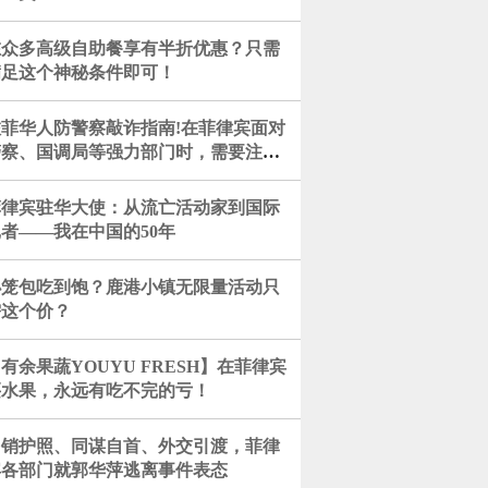
在众多高级自助餐享有半折优惠？只需
满足这个神秘条件即可！
旅菲华人防警察敲诈指南!在菲律宾面对
警察、国调局等强力部门时，需要注意
以下几点
菲律宾驻华大使：从流亡活动家到国际
者——我在中国的50年
小笼包吃到饱？鹿港小镇无限量活动只
需这个价？
有余果蔬YOUYU FRESH】在菲律宾
买水果，永远有吃不完的亏！
吊销护照、同谋自首、外交引渡，菲律
宾各部门就郭华萍逃离事件表态