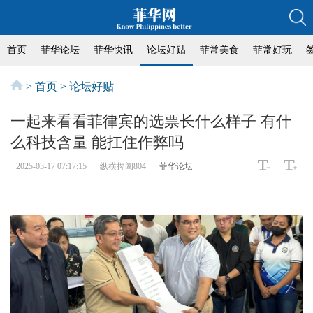
首页
菲华论坛
菲华快讯
论坛好贴
菲常美食
菲常好玩
>
首页
>
论坛好贴
一起来看看菲律宾的选票长什么样子 有什
么科技含量 能扛住作弊吗
2025-03-17 07:17:15
纵横捭阖804
菲华论坛