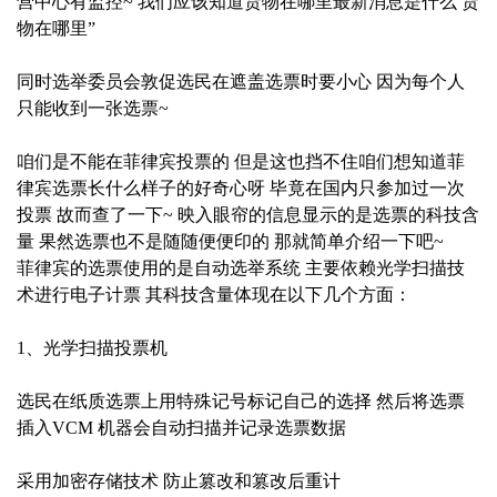
营中心有监控~ 我们应该知道货物在哪里最新消息是什么 货
物在哪里”
同时选举委员会敦促选民在遮盖选票时要小心 因为每个人
只能收到一张选票~
咱们是不能在菲律宾投票的 但是这也挡不住咱们想知道菲
律宾选票长什么样子的好奇心呀 毕竟在国内只参加过一次
投票 故而查了一下~ 映入眼帘的信息显示的是选票的科技含
量 果然选票也不是随随便便印的 那就简单介绍一下吧~
菲律宾的选票使用的是自动选举系统 主要依赖光学扫描技
术进行电子计票 其科技含量体现在以下几个方面：
1、光学扫描投票机
选民在纸质选票上用特殊记号标记自己的选择 然后将选票
插入VCM 机器会自动扫描并记录选票数据
采用加密存储技术 防止篡改和篡改后重计