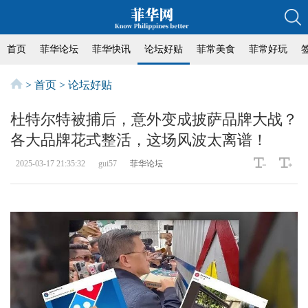
首页
菲华论坛
菲华快讯
论坛好贴
菲常美食
菲常好玩
>
首页
>
论坛好贴
杜特尔特被捕后，意外变成披萨品牌大战？
各大品牌花式整活，这场风波太离谱！
2025-03-17 21:35:32
gui57
菲华论坛