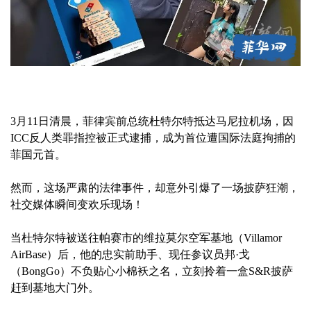
3月11日清晨，菲律宾前总统杜特尔特抵达马尼拉机场，因
ICC反人类罪指控被正式逮捕，成为首位遭国际法庭拘捕的
菲国元首。
然而，这场严肃的法律事件，却意外引爆了一场披萨狂潮，
社交媒体瞬间变欢乐现场！
当杜特尔特被送往帕赛市的维拉莫尔空军基地（Villamor
AirBase）后，他的忠实前助手、现任参议员邦·戈
（BongGo）不负贴心小棉袄之名，立刻拎着一盒S&R披萨
赶到基地大门外。