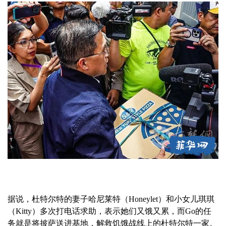
据说，杜特尔特的妻子哈尼莱特（Honeylet）和小女儿琪琪
（Kitty）多次打电话求助，表示她们又饿又累，而Go的任
务就是将披萨送进基地，解救饥饿战线上的杜特尔特一家。