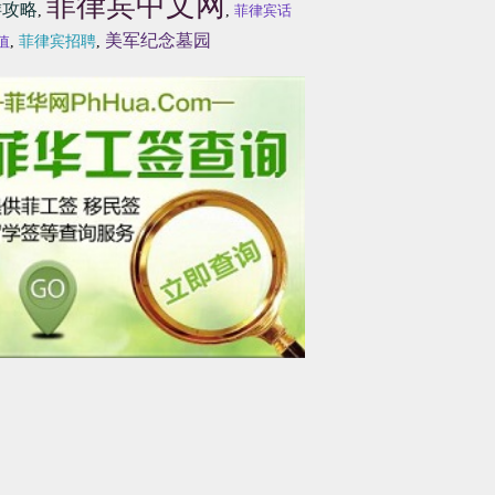
菲律宾中文网
游攻略
,
,
菲律宾话
美军纪念墓园
值
,
菲律宾招聘
,