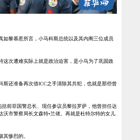
真如黎慕惹所言，小马科斯总统以及其内阁三位成员
特这次遭难实际上就是政治迫害，是小马为了巩固政
科斯还准备再次借ICC之手清除其共犯，也就是那些曾
，包括前菲国警总长、现任参议员黎拉罗萨，他曾担任达
达沃市警察局长文森特•兰佬。再就是杜特尔特的女儿
极其惨烈的。