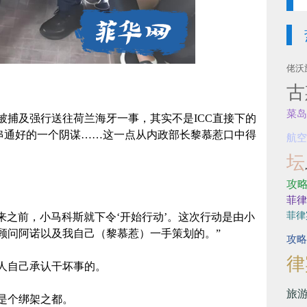
佬沃
古
菜岛
被捕及强行送往荷兰海牙一事，其实不是ICC直接下的
C串通好的一个阴谋……这一点从内政部长黎慕惹口中得
航空
坛
攻
菲律
菲律
回来之前，小马科斯就下令‘开始行动’。这次行动是由小
顾问阿诺以及我自己（黎慕惹）一手策划的。”
攻略
律
人自己承认干坏事的。
旅
是个绑架之都。