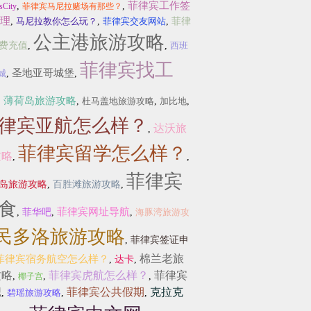
菲律宾工作签
,
,
sCity
菲律宾马尼拉赌场有那些？
理
,
马尼拉教你怎么玩？
,
菲律宾交友网站
,
菲律
公主港旅游攻略
费充值
,
,
西班
菲律宾找工
圣地亚哥城堡
城
,
,
薄荷岛旅游攻略
,
,
杜马盖地旅游攻略
,
加比地
,
律宾亚航怎么样？
达沃旅
,
菲律宾留学怎么样？
攻略
,
,
菲律宾
岛旅游攻略
,
百胜滩旅游攻略
,
食
菲律宾网址导航
,
菲华吧
,
,
海豚湾旅游攻
民多洛旅游攻略
,
菲律宾签证申
棉兰老旅
菲律宾宿务航空怎么样？
,
达卡
,
攻略
菲律宾虎航怎么样？
菲律宾
,
,
,
椰子宫
职
菲律宾公共假期
克拉克
,
碧瑶旅游攻略
,
,