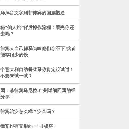
从拜拜音文字到菲律宾的国族塑造
揭秘“仙人跳”背后操作流程：看完你还
敢去吗？
菲律宾人自己解释为啥他们存不下 或者
只能存很少的钱
这个意大利自助餐菜系你肯定没试过！
要不要来试一试？
回国：菲律宾马尼拉-广州详细回国的经
验分享！
菲律宾治安怎么样？安全吗？
律宾也有无形的“丰县锁链”