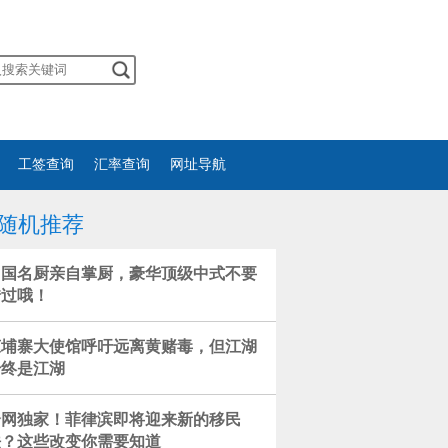
工签查询
汇率查询
网址导航
随机推荐
中国名厨亲自掌厨，豪华顶级中式不要
错过哦！
柬埔寨大使馆呼吁远离黄赌毒，但江湖
始终是江湖
全网独家！菲律滨即将迎来新的移民
法？这些改变你需要知道