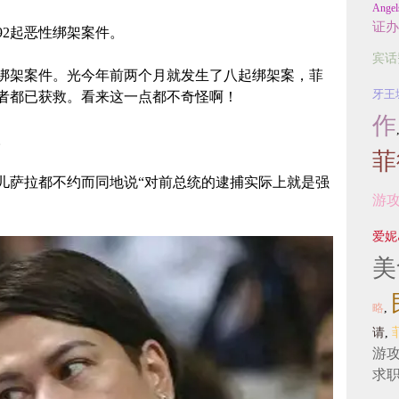
Angel
证办
92起恶性绑架案件。
宾话
2起绑架案件。光今年前两个月就发生了八起绑架案，菲
牙王
者都已获救。看来这一点都不奇怪啊！
作
。
菲
儿萨拉都不约而同地说“对前总统的逮捕实际上就是强
游
爱妮
美
略
,
请
,
游
求