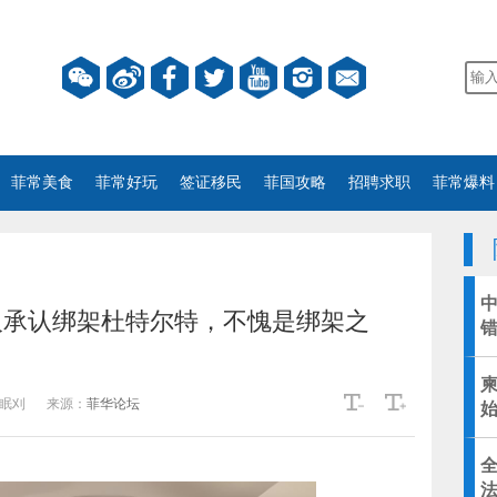
菲常美食
菲常好玩
签证移民
菲国攻略
招聘求职
菲常爆料
人承认绑架杜特尔特，不愧是绑架之
眠刈
来源：
菲华论坛