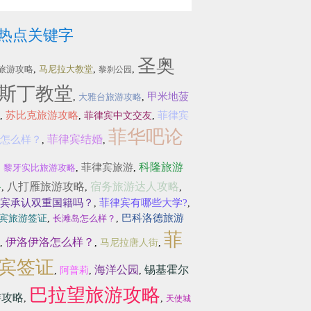
热点关键字
圣奥
旅游攻略
,
马尼拉大教堂
,
,
黎刹公园
斯丁教堂
甲米地菠
,
大雅台旅游攻略
,
苏比克旅游攻略
菲律宾
,
,
菲律宾中文交友
,
菲华吧论
菲律宾结婚
怎么样？
,
,
科隆旅游
菲律宾旅游
,
黎牙实比旅游攻略
,
,
略
八打雁旅游攻略
宿务旅游达人攻略
,
,
,
宾承认双重国籍吗？
菲律宾有哪些大学?
,
,
巴科洛德旅游
宾旅游签证
,
长滩岛怎么样？
,
菲
伊洛伊洛怎么样？
,
,
马尼拉唐人街
,
宾签证
海洋公园
锡基霍尔
,
阿普莉
,
,
巴拉望旅游攻略
游攻略
,
,
天使城