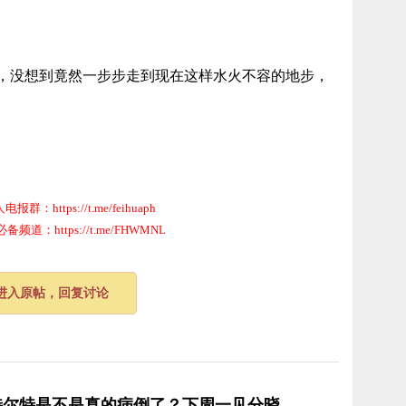
，没想到竟然一步步走到现在这样水火不容的地步，
群：https://t.me/feihuaph
道：https://t.me/FHWMNL
进入原帖，回复讨论
特尔特是不是真的病倒了？下周一见分晓