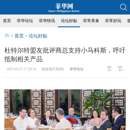
首页
菲华论坛
菲华快讯
论坛好贴
菲常美食
菲常好玩
>
首页
>
论坛好贴
杜特尔特盟友批评商总支持小马科斯，呼吁
抵制相关产品
2025-03-21 17:29:14
就放荡不羁就h
菲华论坛