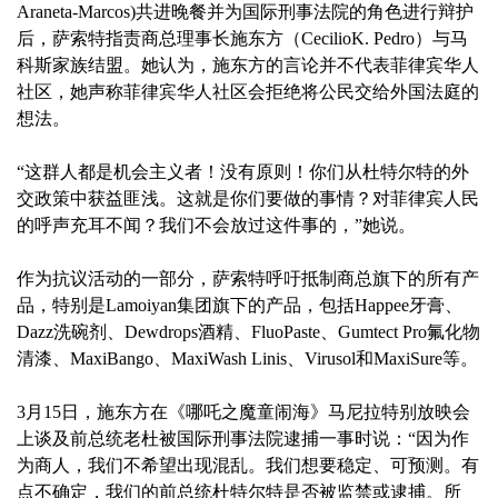
Araneta-Marcos)共进晚餐并为国际刑事法院的角色进行辩护
后，萨索特指责商总理事长施东方（CecilioK. Pedro）与马
科斯家族结盟。她认为，施东方的言论并不代表菲律宾华人
社区，她声称菲律宾华人社区会拒绝将公民交给外国法庭的
想法。
“这群人都是机会主义者！没有原则！你们从杜特尔特的外
交政策中获益匪浅。这就是你们要做的事情？对菲律宾人民
的呼声充耳不闻？我们不会放过这件事的，”她说。
作为抗议活动的一部分，萨索特呼吁抵制商总旗下的所有产
品，特别是Lamoiyan集团旗下的产品，包括Happee牙膏、
Dazz洗碗剂、Dewdrops酒精、FluoPaste、Gumtect Pro氟化物
清漆、MaxiBango、MaxiWash Linis、Virusol和MaxiSure等。
3月15日，施东方在《哪吒之魔童闹海》马尼拉特别放映会
上谈及前总统老杜被国际刑事法院逮捕一事时说：“因为作
为商人，我们不希望出现混乱。我们想要稳定、可预测。有
点不确定，我们的前总统杜特尔特是否被监禁或逮捕。所