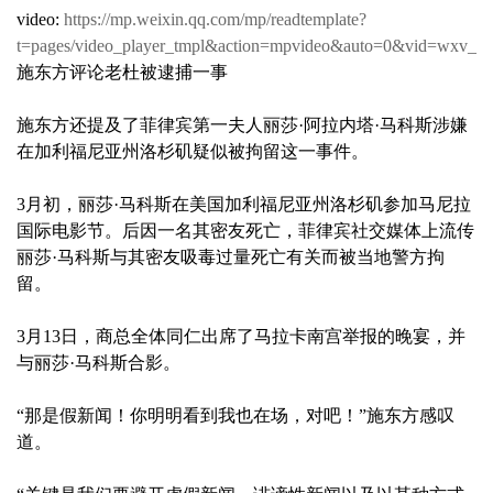
video:
https://mp.weixin.qq.com/mp/readtemplate?
t=pages/video_player_tmpl&action=mpvideo&auto=0&vid=wxv_
施东方评论老杜被逮捕一事
施东方还提及了菲律宾第一夫人丽莎·阿拉内塔·马科斯涉嫌
在加利福尼亚州洛杉矶疑似被拘留这一事件。
3月初，丽莎·马科斯在美国加利福尼亚州洛杉矶参加马尼拉
国际电影节。后因一名其密友死亡，菲律宾社交媒体上流传
丽莎·马科斯与其密友吸毒过量死亡有关而被当地警方拘
留。
3月13日，商总全体同仁出席了马拉卡南宫举报的晚宴，并
与丽莎·马科斯合影。
“那是假新闻！你明明看到我也在场，对吧！”施东方感叹
道。