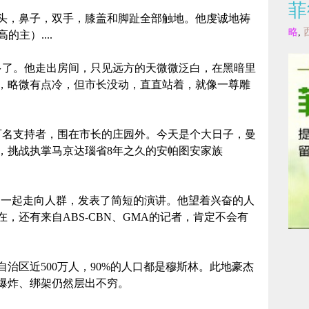
菲
头，鼻子，双手，膝盖和脚趾全部触地。他虔诚地祷
略
,
至高的主）....
多了。他走出房间，只见远方的天微微泛白，在黑暗里
，略微有点冷，但市长没动，直直站着，就像一尊雕
数百名支持者，围在市长的庄园外。今天是个大日子，曼
，挑战执掌马京达瑙省8年之久的安帕图安家族
yn）一起走向人群，发表了简短的演讲。他望着兴奋的人
，还有来自ABS-CBN、GMA的记者，肯定不会有
治区近500万人，90%的人口都是穆斯林。此地豪杰
、爆炸、绑架仍然层出不穷。