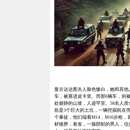
曼古达达图夫人脸色惨白，她和其他
车，被塞进皮卡里。而那6辆车，则
处僻静的山坡，人迹罕至。58名人
前是3个巨大的土坑，一辆挖掘机在旁
个暴徒，他们端着M14，M16步枪
材矮胖，卷发，一脸阴郁的男人，信