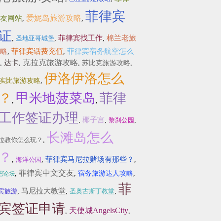
菲律宾
爱妮岛旅游攻略
友网站
,
,
证
菲律宾找工作
棉兰老旅
,
圣地亚哥城堡
,
,
略
菲律宾话费充值
菲律宾宿务航空怎么
,
,
克拉克旅游攻略
达卡
,
,
,
苏比克旅游攻略
,
伊洛伊洛怎么
实比旅游攻略
,
？
甲米地菠菜岛
菲律
,
,
工作签证办理
椰子宫
,
,
黎刹公园
,
长滩岛怎么
拉教你怎么玩？
,
？
菲律宾马尼拉赌场有那些？
,
海洋公园
,
,
菲律宾中文交友
,
,
宿务旅游达人攻略
,
吧论坛
菲
马尼拉大教堂
宾旅游
,
,
圣奥古斯丁教堂
,
宾签证申请
天使城AngelsCity
,
,