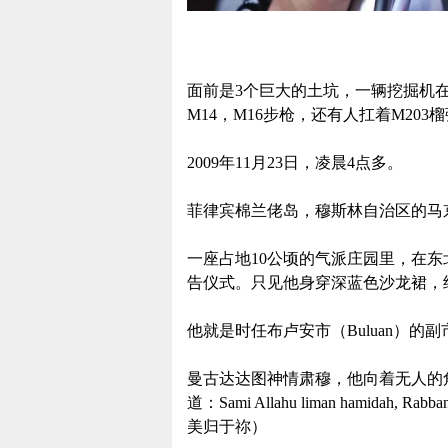
面前是3个巨大的土坑，一辆挖掘机
M14，M16步枪，还有人扛着M203榴
2009年11月23日，凌晨4点多。
菲律宾棉兰佬岛，穆斯林自治区的马京达瑙
一座占地10公顷的气派庄园里，在
告仪式。只见他身穿深蓝色沙龙裙，
他就是时任布卢安市（Buluan）的副市长，
曼古达达图神情肃穆，他向着无人的
道：Sami Allahu liman hamida
美归于祢）