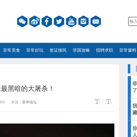
菲常美食
菲常好玩
签证移民
菲国攻略
招聘求职
菲常爆料
上最黑暗的大屠杀！
865
来源：
菲华论坛