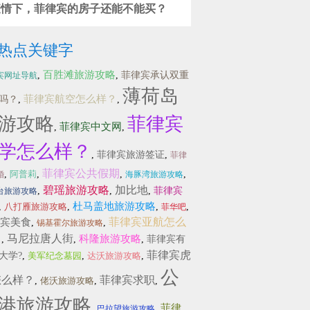
疫情下，菲律宾的房子还能不能买？
热点关键字
百胜滩旅游攻略
,
,
菲律宾承认双重
宾网址导航
薄荷岛
菲律宾航空怎么样？
吗？
,
,
游攻略
菲律宾
菲律宾中文网
,
,
学怎么样？
,
菲律宾旅游签证
,
菲律
菲律宾公共假期
,
阿普莉
,
,
,
婚
海豚湾旅游攻略
碧瑶旅游攻略
加比地
,
,
,
菲律宾
台旅游攻略
杜马盖地旅游攻略
,
八打雁旅游攻略
,
,
,
菲华吧
菲律宾亚航怎么
宾美食
,
,
锡基霍尔旅游攻略
？
马尼拉唐人街
科隆旅游攻略
,
,
,
菲律宾有
菲律宾虎
大学?
,
美军纪念墓园
,
达沃旅游攻略
,
公
怎么样？
菲律宾求职
,
佬沃旅游攻略
,
,
港旅游攻略
菲律
,
,
巴拉望旅游攻略