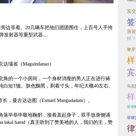
宾交
签
在旁边等着。20几辆车把他们团团围住，上百号人手挎
游攻
弹发射器等重型武器....
样？
黎牙
样
省（Maguindanao）
宾
东北角的一个小房间，一个身材消瘦的男人正在进行祷
纯白短T恤。肤色黝黑，剃着寸头，年纪大概40左右。
马尼
样
曼古达达图（Esmael Mangudadatu）。
菲华
角落毕恭毕敬地鞠躬，接着直起身子，双手放身侧诵
菲律
h, Rabbana lakal hamd（真主听到了赞美祂的人，我们的主，赞
律