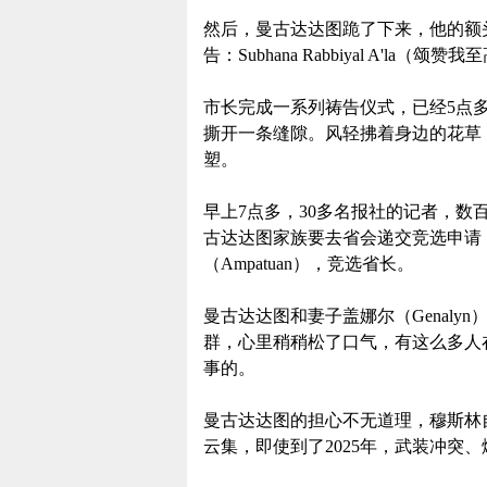
然后，曼古达达图跪了下来，他的额
告：Subhana Rabbiyal A'la（颂赞我
市长完成一系列祷告仪式，已经5点
撕开一条缝隙。风轻拂着身边的花草
塑。
早上7点多，30多名报社的记者，
古达达图家族要去省会递交竞选申请
（Ampatuan），竞选省长。
曼古达达图和妻子盖娜尔（Genal
群，心里稍稍松了口气，有这么多人在
事的。
曼古达达图的担心不无道理，穆斯林自
云集，即使到了2025年，武装冲突