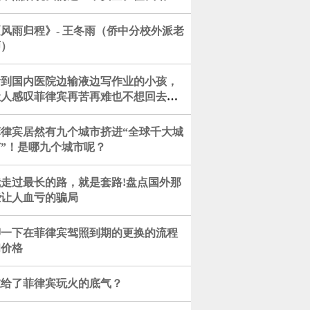
风雨归程》- 王冬雨（侨中分校外派老
师）
看到国内医院边输液边写作业的小孩，
让人感叹菲律宾再苦再难也不想回去
了！
菲律宾居然有九个城市挤进“全球千大城
市”！是哪九个城市呢？
我走过最长的路，就是套路!盘点国外那
些让人血亏的骗局
聊一下在菲律宾驾照到期的更换的流程
和价格
谁给了菲律宾玩火的底气？