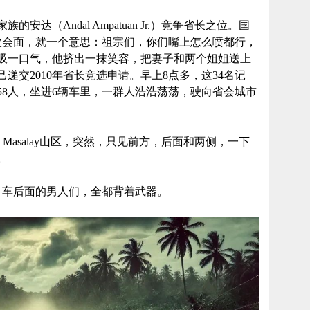
达（Andal Ampatuan Jr.）竞争省长之位。国
次会面，就一个意思：祖宗们，你们嘴上怎么喷都行，
吸一口气，他挤出一抹笑容，把妻子和两个姐姐送上
递交2010年省长竞选申请。早上8点多，这34名记
58人，坐进6辆车里，一群人浩浩荡荡，驶向省会城市
o Masalay山区，突然，只见前方，后面和两侧，一下
。
，车后面的男人们，全都背着武器。