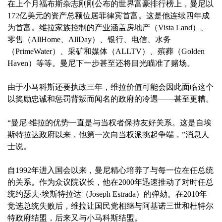
在上个月福布斯杂志刚刚公布的世界富豪排行榜上，曼尼以
172亿美元的资产总额位居菲律宾首富。这是他连续四年成
为首富。维拉家族控制的产业涵盖房地产（Vista Land）、
零售（AllHome、AllDay）、银行、电信、水务
（PrimeWater）、采矿和媒体（ALLTV）、殡葬（Golden
Haven）等等。曼尼下一步甚至还将目光瞄准了赌场。
由于小马科斯还要执政三年，维拉价值可能会因此面临这个
以奖励忠诚和惩罚背叛而闻名的政府的冷遇——甚至更糟。
“曼尼·维拉的优势一直是与当权者保持友好关系。这是自埃
斯特拉达政府以来，他第一次向当权派挑起争端，”消息人
士说。
自1992年进入国会以来，曼尼精心培养了与每一位在任总统
的关系。作为众议院议长，他在2000年迅速推动了对时任总
统约瑟夫·埃斯特拉达（Joseph Estrada）的弹劾。在2010年
竞选总统失败后，维拉让国民党相继与阿基诺三世和杜特尔
特政府结盟，后来又与小马科斯结盟。