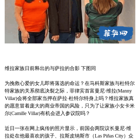
维拉家族日前释出的与萨拉的合影 下图同
为挽救心爱的女儿即将落选的命运？在马科斯家族与杜特尔
特家族的关系彻底决裂之际，菲律宾首富曼尼·维拉(Manny
Villar)会将全部家当押在萨拉·杜特尔特身上吗？维拉家族真
的愿意冒着庞大的商业帝国的风险，只为了让家族小女卡米
尔(Camille Villar)有机会进入参议院吗？
近日一张在网上疯传的照片显示，前国会两院议长曼尼·维
拉处在他最喜欢的孩子、拉斯皮纳斯市（Las Piñas City）众