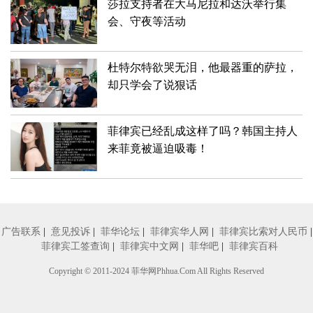
莎拉支持者在大马尼拉和达沃举行集
会、守夜等活动
杜特尔特欲哭无泪，他最器重的萨拉，
却只学会了说狠话
菲律宾已经乱成这样了吗？韩国主持人
来菲竟被逼迫吸毒！
广告联系
|
意见投诉
|
菲华论坛
|
菲律宾华人网
|
菲律宾比索对人民币
|
菲律宾工签查询
|
菲律宾中文网
|
菲华吧
|
菲律宾百科
Copyright © 2011-2024
菲华网
Phhua.Com All Rights Reserved