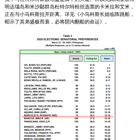
明达瑙岛和米沙鄢群岛杜特尔特粉丝选票的卡米拉和艾米，
正在与小马科斯拉开距离。详见《小马科斯长姐临阵跳船，
昭示了其弟盛极而衰，必将阴沟翻船的命运》。