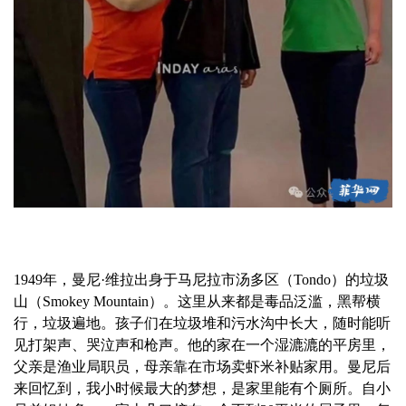
1949年，曼尼·维拉出身于马尼拉市汤多区（Tondo）的垃圾
山（Smokey Mountain）。这里从来都是毒品泛滥，黑帮横
行，垃圾遍地。孩子们在垃圾堆和污水沟中长大，随时能听
见打架声、哭泣声和枪声。他的家在一个湿漉漉的平房里，
父亲是渔业局职员，母亲靠在市场卖虾米补贴家用。曼尼后
来回忆到，我小时候最大的梦想，是家里能有个厕所。自小