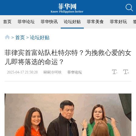
首页
菲华论坛
菲华快讯
论坛好贴
菲常美食
菲常好玩
>
首页
>
论坛好贴
菲律宾首富站队杜特尔特？为挽救心爱的女
儿即将落选的命运？
2025-04-17 21:50:28
唰唰冷呵映
菲华论坛