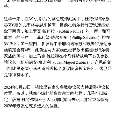
总统弹劾案在会投出反对票的话，也是有可能获得萨拉的支
持。
这样一来，在3个月以后的副总统弹劾案中，杜特尔特家族
凑齐8票的几率将会越来越高。目前杜特尔特阵营铁定能够
拿下两席，加上罗宾·帕迪拉（Robin Padilla）的一席，和可
能拿下的一席——菲利普·萨尔瓦多（Phillip Salvador）排在
第13位，坐三望四。参议院中卡耶塔诺家族和埃斯特拉达家
族确定会有4席，此前这两大家族已经释放出偏袒杜特尔特
家族的风向。加上马克·维拉和在小马科斯鼓动下丧失参议
院议长一职的胡安·祖比利（Juan Miguel Zubiri）。详见前文
《祖比里惹恼小马科斯后丢掉了参议院议长宝座》。这已经
是绰绰有余了。
2024年5月20日，祖比里在丧失多数参议员支持后丢掉议长
位置。所以，就像小编此前多次说过的那样，几乎可以断
定，萨拉·杜特尔特不会因为弹劾案而去职，并将继续保有
2028年最强总统参选人的位置。