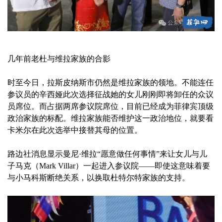
几年前老杜与维拉家族的合影
时至今日，拉斯皮纳斯市仍然是维拉家族的领地。不能连任
参议员的辛西娅此次选择征战她的女儿刚刚即将卸任的众议
员席位。而占据两席参议院席位，目前已经成为菲律宾顶级
政治家族的标配。维拉家族能否维护这一政治地位，就要看
卡米尔在此次选举中接替其母的位置。
路边社消息显示曼尼·维拉“愿意做任何事情”来让女儿与儿
子马克（Mark Villar）一起进入参议院——即使这意味着要
与小马科斯断绝关系，以换取杜特尔特家族的支持。