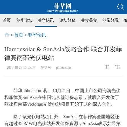
首页
菲华论坛
菲华快讯
论坛好贴
菲常美食
菲常好玩
>
首页
>
菲华快讯
Hareonsolar & SunAsia战略合作 联合开发菲
律宾南部光伏电站
2016-10-27 15:55:07
菲华网
phhua.com
菲华phhua.com讯： 10月21日，中国上市公司海润光伏
和菲律宾SunAsia在中国北京签订备忘录，就联合开发位于
菲律宾南部Victorias光伏电站项目开始正式的深入合作。
除了该光伏电站项目外，SunAsia在菲律宾全国地区还
有超过350MW电光伏站开发储备资源，SunAsia表示如果第