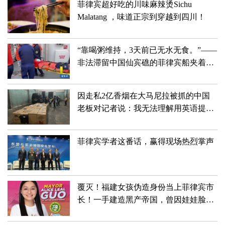
菲律宾超好吃的川味麻辣烫Sichu
Malatang ，味道正宗到穿越到四川！
“靠喝粥维持，3天前已无水无食。”——
非法滞留中国仙宾礁的菲律宾船夹着尾
巴狼狈滚蛋儿了！！！
因走私2亿香烟在大马尼拉被抓的中国
老板对记者说：我无法理解用英语提出
的许多问题
菲律宾学者这番话，赢得现场热烈掌声
覆灭！福建女孩伪造身份当上菲律宾市
长！一手建造黑产帝国，曾因娃娃脸深
受喜爱