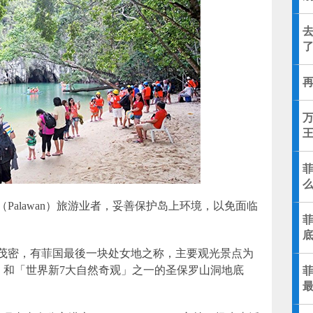
去
再
万
Palawan）旅游业者，妥善保护岛上环境，以免面临
菲
茂密，有菲国最後一块处女地之称，主要观光景点为
ron）和「世界新7大自然奇观」之一的圣保罗山洞地底