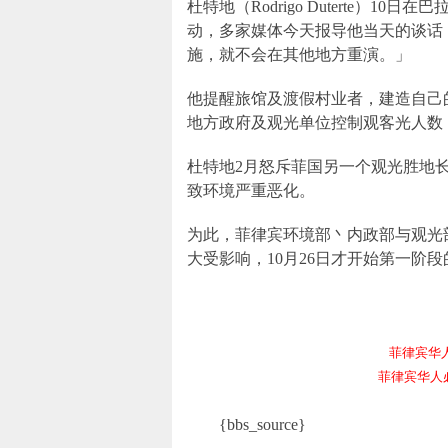
杜特地（Rodrigo Duterte）10日
动，多家媒体今天报导他当天的谈话
施，就不会在其他地方重演。」
他提醒旅馆及渡假村业者，建造自己
地方政府及观光单位控制观客光人数
杜特地2月怒斥菲国另一个观光胜地
致环境严重恶化。
为此，菲律宾环境部丶内政部与观光
大受影响，10月26日才开始第一阶
菲律宾华人电报
菲律宾华人必备频
{bbs_source}