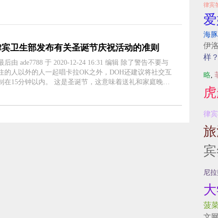
律宾
爱
海豚
伊
律宾卫生部发布有关圣诞节庆祝活动的准则
样
 ade7788 于 2020-12-24 16:31 编辑 除了警告不要与
住的人以外的人一起唱卡拉OK之外，DOH还建议将社交互
略
,
制在15分钟以内。 这是圣诞节，这意味着送礼和家庭晚
虎
 但是，我们仍处于大流行疫情之中，因此，卫生部
OH）发布了一些有关如何以负责任....
律宾
旅
宾
尼拉
大
菠
文