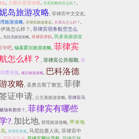
大雅台旅游攻略
,
,
,
签证
马尼拉教你怎么玩？
妮岛旅游攻略
菲律宾中文交友
,
,
湾旅游攻略
,
,
,
菲律宾旅游签证
长滩岛怎么样？
洛伊洛怎么样？
菲律宾宿务航空怎么
,
？
民多洛旅游攻
,
,
菲律宾求职
,
克拉克旅游攻略
菲律宾
菲华吧
锡基霍尔旅游攻略
,
,
航怎么样？
菲律宾公共假期
菲
,
,
巴科洛德
话费充值
,
,
佬沃旅游攻略
游攻略
菲律
圣奥古斯丁教堂
,
,
签证申请
,
公主港旅游攻略
,
菲律宾马
菲律宾有哪些
赌场有那些？
,
学?
加比地
甲米地
,
,
碧瑶旅游攻略
,
菜岛
马尼拉唐人街
菲律宾中
,
,
,
菲律宾美食
网
菲律宾网址导航
菲律宾旅
,
西班牙王城
,
,