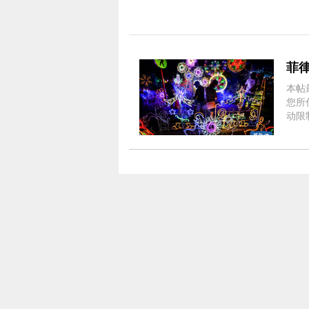
菲
本帖最后由
您所
动限
餐。
（D