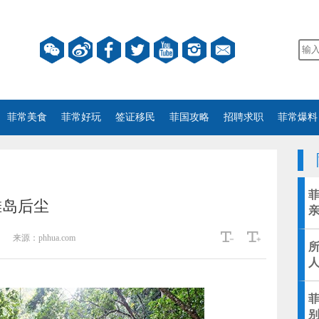
菲常美食
菲常好玩
签证移民
菲国攻略
招聘求职
菲常爆料
滩岛后尘
来源：
phhua.com