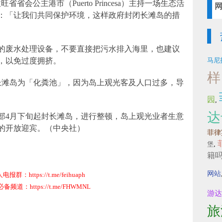
在巴拉旺省省会公主港市（Puerto Princesa）主持一场生态活
：「让我们共同保护环境，这样政府封闭长滩岛的措
的废水处理设备，不要直接把污水排入海里，也建议
，以免过度拥挤。
马尼
样
长滩岛为「化粪池」，因为岛上观光客及人口过多，导
园
,
达
部4月下旬起封长滩岛，进行整顿，岛上观光业者生意
段的开放迎宾。（中央社）
菲律
堡
,
籍
网站
群：https://t.me/feihuaph
道：https://t.me/FHWMNL
游达
旅