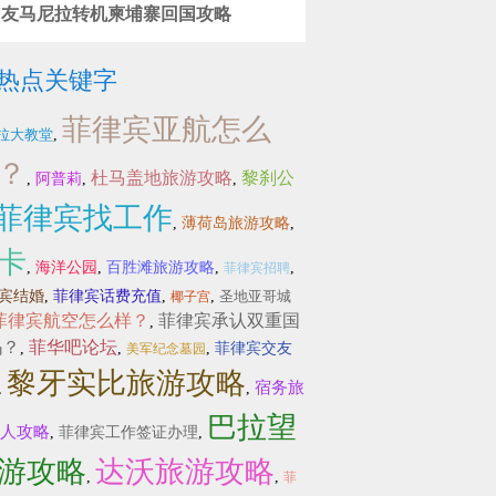
网友马尼拉转机柬埔寨回国攻略
热点关键字
菲律宾亚航怎么
拉大教堂
,
？
杜马盖地旅游攻略
黎刹公
,
阿普莉
,
,
菲律宾找工作
,
薄荷岛旅游攻略
,
卡
,
海洋公园
,
百胜滩旅游攻略
,
,
菲律宾招聘
宾结婚
,
菲律宾话费充值
,
,
圣地亚哥城
椰子宫
菲律宾航空怎么样？
菲律宾承认双重国
,
吗？
菲华吧论坛
,
,
,
菲律宾交友
美军纪念墓园
黎牙实比旅游攻略
宿务旅
,
,
巴拉望
人攻略
,
菲律宾工作签证办理
,
游攻略
达沃旅游攻略
,
,
菲