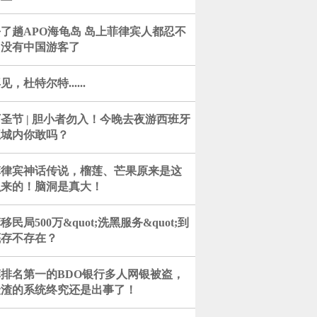
了趟APO海龟岛 岛上菲律宾人都忍不
了没有中国游客了
见，杜特尔特......
圣节 | 胆小者勿入！今晚去夜游西班牙
王城内你敢吗？
菲律宾神话传说，榴莲、芒果原来是这
么来的！脑洞是真大！
移民局500万&quot;洗黑服务&quot;到
底存不存在？
菲排名第一的BDO银行多人网银被盗，
最渣的系统终究还是出事了！