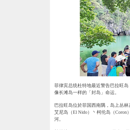
菲律宾总统杜特地最近警告巴拉旺岛（
像长滩岛一样的「封岛」命运。
巴拉旺岛位於菲国西南隅，岛上丛林
艾尼岛（El Nido）丶柯伦岛（Co
河。