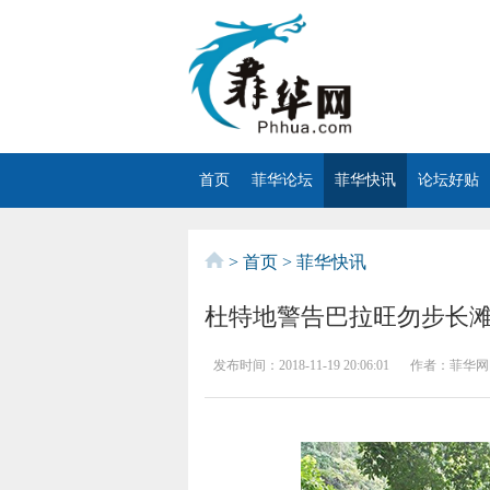
首页
菲华论坛
菲华快讯
论坛好贴
>
首页
>
菲华快讯
杜特地警告巴拉旺勿步长
发布时间：
2018-11-19 20:06:01
作者：
菲华网