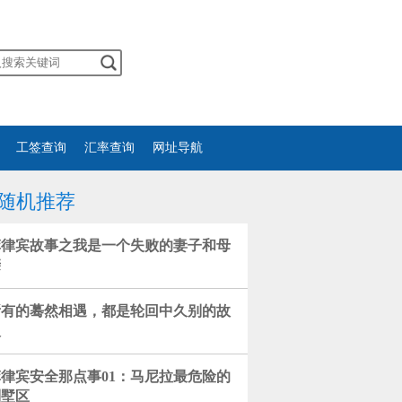
工签查询
汇率查询
网址导航
随机推荐
菲律宾故事之我是一个失败的妻子和母
亲
所有的蓦然相遇，都是轮回中久别的故
人
菲律宾安全那点事01：马尼拉最危险的
别墅区