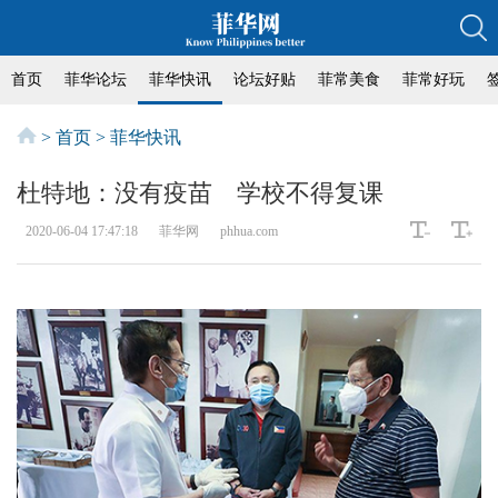
首页
菲华论坛
菲华快讯
论坛好贴
菲常美食
菲常好玩
>
首页
>
菲华快讯
杜特地：没有疫苗 学校不得复课
2020-06-04 17:47:18
菲华网
phhua.com