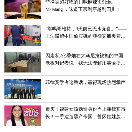
菲律宾超好吃的川味麻辣烫Sichu
Malatang ，味道正宗到穿越到四川！
“靠喝粥维持，3天前已无水无食。”——
非法滞留中国仙宾礁的菲律宾船夹着尾
巴狼狈滚蛋儿了！！！
因走私2亿香烟在大马尼拉被抓的中国
老板对记者说：我无法理解用英语提出
的许多问题
菲律宾学者这番话，赢得现场热烈掌声
覆灭！福建女孩伪造身份当上菲律宾市
长！一手建造黑产帝国，曾因娃娃脸深
受喜爱