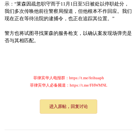
示：“莱森因疏忽职守而于11月1日至5日被处以停职处分，
我们多次传唤他前往警察局报道，但他根本不作回应。我们
现在正在等待法院的逮捕令，也正在追踪其位置。”
警方也将试图寻找莱森的服务枪支，以确认案发现场弹壳是
否与其相匹配。
菲律宾华人电报群：https://t.me/feihuaph
菲律宾华人必备频道：https://t.me/FHWMNL
进入原帖，回复讨论