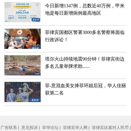
今日新增1347例，总数近40万例，甲米
地是每日新增病例最高地区
菲律宾国都区警署3000多名警察将面临
行政诉讼！
塔尔火山持续地震90分钟！菲律宾街边
多名儿童举牌求助......
菲-意混血美女捧菲环姐后冠，华人佳丽
获第二名
广告联系
|
意见投诉
|
菲华论坛
|
菲律宾华人网
|
菲律宾比索对人民币
|