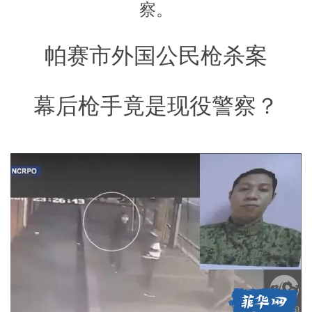
察。
帕赛市外国公民枪杀案
幕后枪手竟是现役警察？