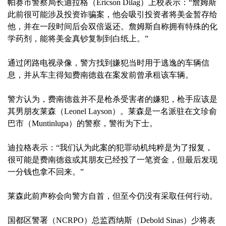
帕赛市警察局长迪拉格（Ericson Dilag）上校表示：“詹姆斯
此前很可能涉及投资诈骗案，他会吸引投资者将美金暂存给
他，并在一段时间后会双倍返还。詹姆斯自称拥有特殊的化
学药剂，能将美金真钞复制到白纸上。”
通过闭路电视录像，警方找到嫌犯当时用于逃逸的车辆信
息，并从车主得知费南德兹在案发前曾承租该车辆。
警方认为，费南德兹并不是枪杀受害者的嫌犯，枪手应该是
其男朋友莱森（Leonel Layson）。莱森是一名派驻在文珍俞
巴市（Muntinlupa）的警察，警衔为下士。
迪拉格表示：“我们认为此案的犯罪动机纯粹是为了报复，
很可能是费南德兹或其朋友已经投了一笔资金，但最后发现
一分钱也拿不回来。”
莱森此前声称会向警方自首，但至今仍没有采取任何行动。
国都区警署（NCRPO）总监西纳斯（Debold Sinas）少将表