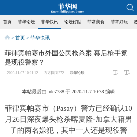
首页
菲华论坛
菲华快讯
论坛好贴
菲常美食
菲常好玩
>
首页
>
菲华快讯
菲律宾帕赛市外国公民枪杀案 幕后枪手竟
是现役警察？
2020-11-07 10:21:12
方方圆圆272
菲华论坛
本帖最后由 ade7788 于 2020-11-7 10:38 编辑
菲律宾帕赛市（Pasay）警方已经确认10
月26日深夜爆头枪杀喀麦隆-加拿大籍男
子的两名嫌犯，其中一人还是现役警