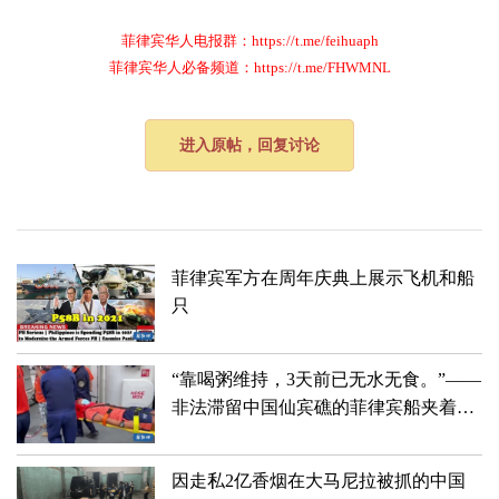
菲律宾华人电报群：https://t.me/feihuaph
菲律宾华人必备频道：https://t.me/FHWMNL
进入原帖，回复讨论
菲律宾军方在周年庆典上展示飞机和船
只
“靠喝粥维持，3天前已无水无食。”——
非法滞留中国仙宾礁的菲律宾船夹着尾
巴狼狈滚蛋儿了！！！
因走私2亿香烟在大马尼拉被抓的中国