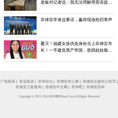
老板对记者说：我无法理解用英语提出
的许多问题
菲律宾学者这番话，赢得现场热烈掌声
覆灭！福建女孩伪造身份当上菲律宾市
长！一手建造黑产帝国，曾因娃娃脸深
受喜爱
广告联系
|
意见投诉
|
菲华论坛
|
菲律宾华人网
|
菲律宾比索对人民币
|
菲律宾工签查询
|
菲律宾中文网
|
菲华吧
|
菲律宾百科
Copyright © 2011-2024
菲华网
Phhua.Com All Rights Reserved