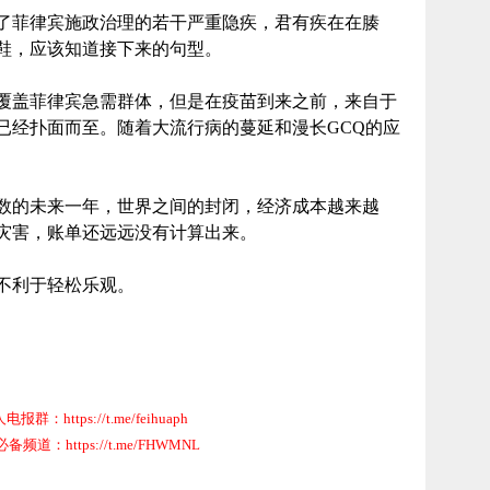
露了菲律宾施政治理的若干严重隐疾，君有疾在在腠
鞋，应该知道接下来的句型。
覆盖菲律宾急需群体，但是在疫苗到来之前，来自于
已经扑面而至。随着大流行病的蔓延和漫长GCQ的应
变数的未来一年，世界之间的封闭，经济成本越来越
灾害，账单还远远没有计算出来。
不利于轻松乐观。
群：https://t.me/feihuaph
道：https://t.me/FHWMNL