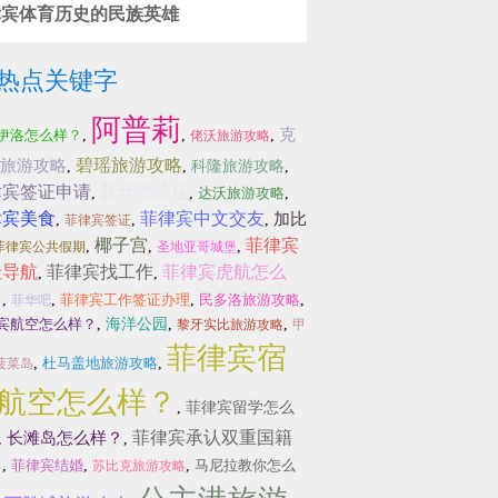
律宾体育历史的民族英雄
热点关键字
阿普莉
克
伊洛怎么样？
,
,
,
佬沃旅游攻略
碧瑶旅游攻略
旅游攻略
,
,
科隆旅游攻略
,
律宾签证申请
菲华吧论坛
,
,
达沃旅游攻略
,
律宾美食
菲律宾中文交友
加比
,
,
,
菲律宾签证
椰子宫
菲律宾
,
,
,
菲律宾公共假期
圣地亚哥城堡
址导航
菲律宾找工作
菲律宾虎航怎么
,
,
？
,
,
菲律宾工作签证办理
,
民多洛旅游攻略
,
菲华吧
宾航空怎么样？
,
海洋公园
,
,
黎牙实比旅游攻略
甲
菲律宾宿
,
杜马盖地旅游攻略
,
菠菜岛
航空怎么样？
,
菲律宾留学怎么
菲律宾承认双重国籍
长滩岛怎么样？
,
,
？
,
菲律宾结婚
,
,
马尼拉教你怎么
苏比克旅游攻略