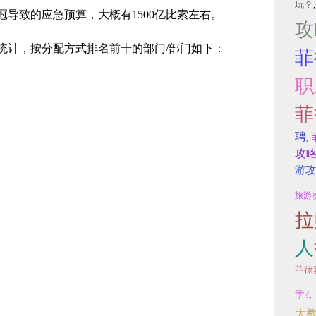
玩？
导致的应急预算，大概有1500亿比索左右。
攻
统计，按分配方式排名前十的部门/部门如下：
菲
职
菲
聘
,
攻
游攻
旅游
拉
人
菲律
学?
,
大