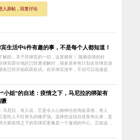
进入原帖，回复讨论
律宾生活中6件有趣的事，不是每个人都知道！
解的，关于菲律宾的一切，这里都有！ 随着疫情的好
菲律宾部分地区已经逐渐解封，很多原本有计划去菲律宾游
朋友已经开始跃跃欲试。在菲律宾游学，不但可以迅速提高
水平，享受海外风情，还可以体验异国生活。 小编本期就
家介绍一下菲律宾....
个“小姐”的自述：疫情之下，马尼拉的绑架有
猖獗
：马尼拉，有人说，它是令人心驰神往的淘金圣地，有人
它是吃人不吐骨头的修罗场。选择把这段自述发布出来，是
诉大家疫情之下的菲律宾更像是一个漩涡的中心。正如这句
言：世界上有两样东西不能直视，太阳和人性！ 马尼拉，
我只想尽快逃....