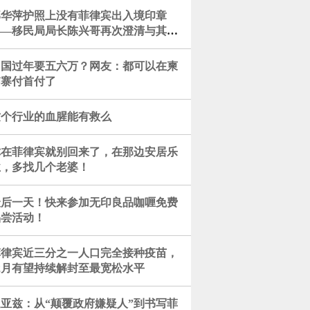
郭华萍护照上没有菲律宾出入境印章
——移民局局长陈兴哥再次澄清与其人
潜逃无关
回国过年要五六万？网友：都可以在柬
埔寨付首付了
这个行业的血腥能有救么
你在菲律宾就别回来了，在那边安居乐
业，多找几个老婆！
最后一天！快来参加无印良品咖喱免费
品尝活动！
菲律宾近三分之一人口完全接种疫苗，
2月有望持续解封至最宽松水平
迪亚兹：从“颠覆政府嫌疑人”到书写菲