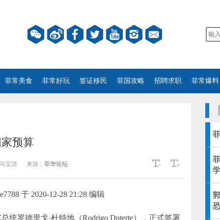
菲常美食
菲常好玩
签证移民
菲国攻略
招聘求职
菲常爆料
国家预算
马宝清
来源：
菲华论坛
88 于 2020-12-28 21:28 编辑
统罗德里戈·杜特地（Rodrigo Duterte），正式签署