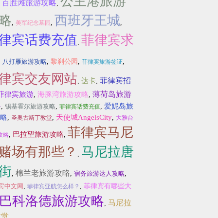
公主港旅游
百胜滩旅游攻略
,
,
略
西班牙王城
,
,
,
美军纪念墓园
律宾话费充值
菲律宾求
,
,
八打雁旅游攻略
,
黎刹公园
,
,
菲律宾旅游签证
律宾交友网站
菲律宾招
达卡
,
,
薄荷岛旅游
菲律宾旅游
海豚湾旅游攻略
,
,
略
爱妮岛旅
,
锡基霍尔旅游攻略
,
,
菲律宾话费充值
略
天使城AngelsCity
,
,
,
圣奥古斯丁教堂
大雅台
菲律宾马尼
巴拉望旅游攻略
,
,
攻略
赌场有那些？
马尼拉唐
,
街
棉兰老旅游攻略
,
,
宿务旅游达人攻略
,
宾中文网
,
,
菲律宾有哪些大
菲律宾亚航怎么样？
巴科洛德旅游攻略
马尼拉
,
教堂