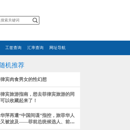
工签查询
汇率查询
网址导航
随机推荐
菲律宾肉食男女的性幻想
菲律宾旅游指南，想去菲律宾旅游的同
学可以收藏起来了！
郭华萍再遭“中国间谍”指控，旅菲华人
恐又被波及——菲前总统候选人、前参
议员的逻辑狗屁不通！