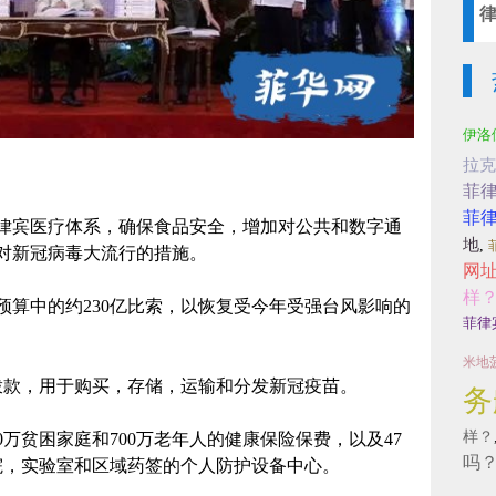
伊洛
拉克
菲
菲
菲律宾医疗体系，确保食品安全，增加对公共和数字通
地
,
对新冠病毒大流行的措施。
网
样
预算中的约230亿比索，以恢复受今年受强台风影响的
菲律
米地
的拨款，用于购买，存储，运输和分发新冠疫苗。
务
样？
00万贫困家庭和700万老年人的健康保险保费，以及47
吗
院，实验室和区域药签的个人防护设备中心。