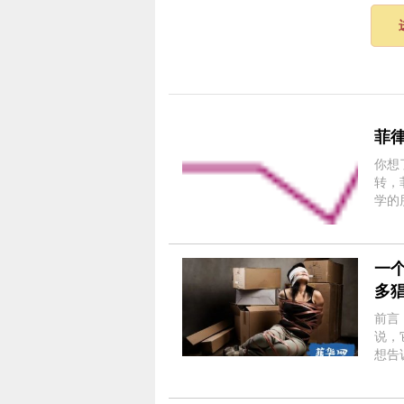
菲
你想了
转，
学的
英语
为大
一
多
前言
说，
想告
话所
这座让