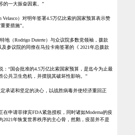
苏的一大振奋因素。”
an Velasco）对明年签署4.5万亿比索的国家预算表示赞
重要措施”。
Rodrigo Duterte）与众议院多数党领袖，拨款
p）以及参议院的同僚在马拉卡南签署的《 2021年总拨款
：“国会批准的4.5万亿比索国家预算，是迄今为止最
胜公共卫生危机，并摆脱其破坏性影响。”
坚定承诺和坚定的决心，以战胜病毒并使经济重回正
申请菲律宾FDA紧急授权，同时诸如Moderna的疫
2021年恢复世界秩序的主心骨，然鹅，疫苗并不是