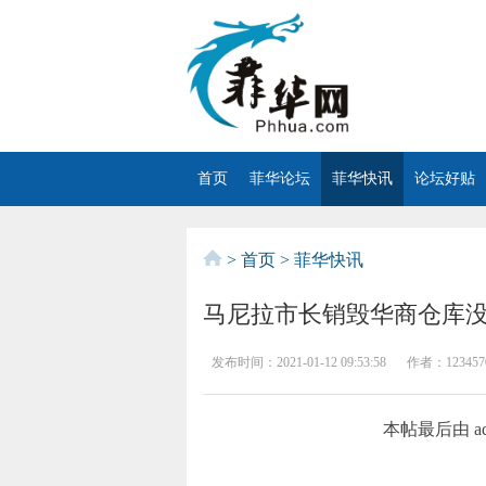
首页
菲华论坛
菲华快讯
论坛好贴
>
首页
>
菲华快讯
马尼拉市长销毁华商仓库
发布时间：
2021-01-12 09:53:58
作者：
123457
本帖最后由 ade7