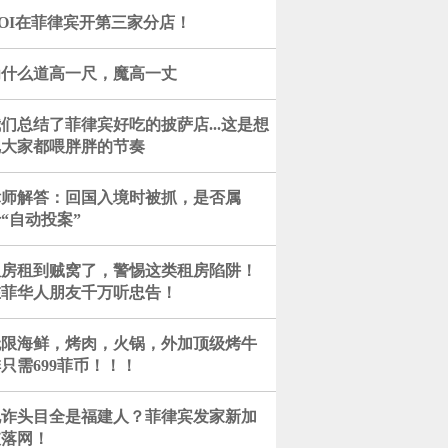
OI在菲律宾开第三家分店！
为什么道高一尺，魔高一丈
们总结了菲律宾好吃的披萨店...这是想
把大家都喂胖胖的节奏
律师解答：回国入境时被抓，是否属
“自动投案”
租房租到贼窝了，警惕这类租房陷阱！
在菲华人朋友千万听忠告！
无限海鲜，烤肉，火锅，外加顶级烤牛
只需699菲币！！！
电诈头目全是福建人？菲律宾发家新加
坡落网！