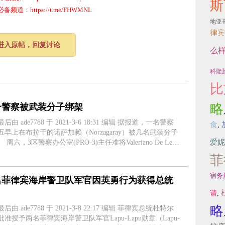
斯
道：https://t.me/FHWMNL
地亚
律宾
进入原帖，回复讨论
么
科隆
比
略
一警察被武装分子绑架
 ade7788 于 2021-3-6 18:31 编辑 据报道，一名警察
食
,
五早上在布拉干的诺萨加赖（Norzagaray）被几名武装分子
爱妮
iano De Leon
下士Nikkol Jhon Santos绑架案进行调查，他被派往潘迪市
菲
警察局。 ....
宿务
名菲律宾海岸警卫队军官因英勇行为获得总统
请
,
略
 ade7788 于 2021-3-8 22:17 编辑 菲律宾总统杜特尔
批准授予两名菲律宾海岸警卫队军官Lapu-Lapu勋章（Lapu-