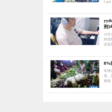
La
为菲律
海岸警
yy
刑3
10
跨境
定驳回上诉，
宝”
戏论
8%
菲律
现，
根据
持不