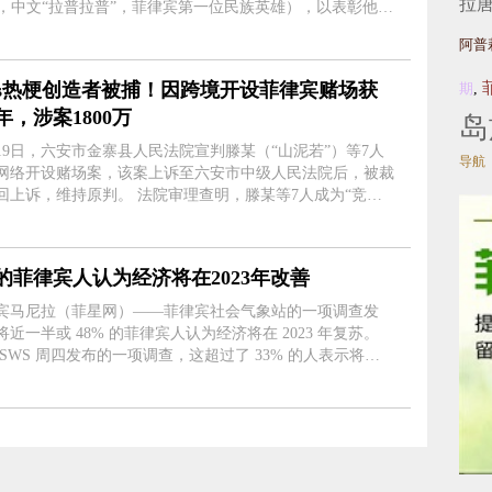
拉
pu，中文“拉普拉普”，菲律宾第一位民族英雄），以表彰他们
宾人民服务的英勇和仁慈行为。 在一份声明中，菲律宾
阿普
卫队表示，....
ds热梗创造者被捕！因跨境开设菲律宾赌场获
期
,
年，涉案1800万
岛
月19日，六安市金寨县人民法院宣判滕某（“山泥若”）等7人
导航
网络开设赌场案，该案上诉至六安市中级人民法院后，被裁
维持原判。 法院审理查明，滕某等7人成为“竞技
网络赌博平台的代理后，分别在火猫、斗鱼等直播平台及游
坛、英雄联盟赛事贴....
的菲律宾人认为经济将在2023年改善
宾马尼拉（菲星网）——菲律宾社会气象站的一项调查发
将近一半或 48% 的菲律宾人认为经济将在 2023 年复苏。
 SWS 周四发布的一项调查，这超过了 33% 的人表示将保
变，以及 9% 的菲律宾人表示经济将在未来 12 个月内恶
化。 调查结果还显示，2022....