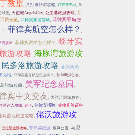
丁教堂
,
八打雁旅游攻略
,
,
西班牙王城
圣
菲
,
天使城AngelsCity
,
公主港旅游攻略
,
哥城堡
菲律宾亚航怎
话费充值
,
菲律宾旅游签证
,
菲律宾航空怎么样？
样？
,
,
黎牙实
菲律宾留学怎么样？
,
,
旅游攻略
旅游攻略
海豚湾旅游攻
,
民多洛旅游攻略
菲律宾美
,
,
加比地
菲华吧论坛
,
,
,
菲律宾宿务航空怎么样？
美军纪念墓园
岛旅游攻略
,
,
律宾中文交友
,
大雅台旅游攻略
,
旅游达人攻略
,
,
菲律宾招聘
,
菲律宾签证申
达卡
佬沃旅游攻
杜马盖地旅游攻略
,
马尼
,
,
菲律宾旅游
,
黎刹公园
,
巴拉望旅游攻略