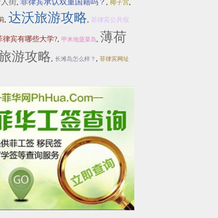
唐人街
菲律宾承认双重国籍吗？
,
,
椰子宫
,
达沃旅游攻略
莉
,
,
菲律宾公共假
薄荷
菲律宾有哪些大学?
,
,
甲米地菠菜岛
旅游攻略
,
,
长滩岛怎么样？
菲律宾网址