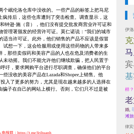
查的两个岷伦洛仓库中没收的。一些产品的标签上把马尼
体上疯传后，这些仓库遭到了突击检查。调查显示，这
）和钟逊·施（音），他们没有提交批发商营业许可证和
伊洛
物管理署颁发的经营许可证。莫仁诺说：“我们的城市
克
的适当许可证。此外，他们销售的产品不应该是假冒
。试想一下，这会给服用或使用这些药物的人带来多
马
一样，那些卖假药和美容产品的人也在危及消费者的生
从未动摇。我们不能允许他们继续欺骗，把人民置于
宾
的呼吁，要求网购平台进行尽职调查，确保他们的平台
基
没收的美容产品在Lazada和Shopee上销售。他
面投入了更多的努力，尤其是现在越来越多的人选择在
任由骗子在自己的网站上横行。否则，它们只不过是被
样？
老
婚
,
滩旅
律宾
群：https://t.me/feihuaph