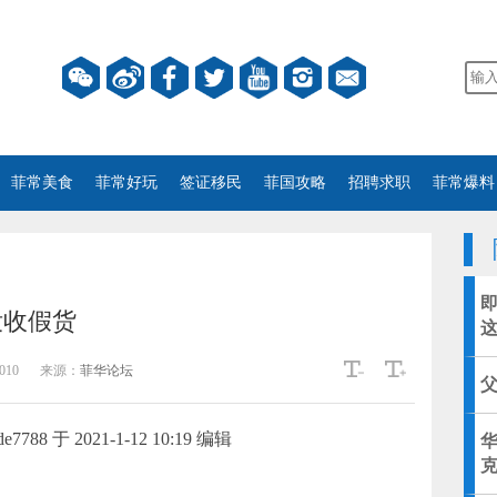
菲常美食
菲常好玩
签证移民
菲国攻略
招聘求职
菲常爆料
没收假货
010
来源：
菲华论坛
788 于 2021-1-12 10:19 编辑