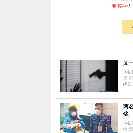
菲律宾华人必备频
又
本帖最后由
星期
绑架。 周六，3区警察办公室(PRO-3)主任准将Valer
下令对
两
奖
本帖最后由
特已