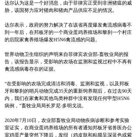
达尔认为这是一个好消息，由于菲律宾正受到非洲猪瘟的威
胁，该国努力应对猪肉和猪肉产品供应不足的情况。
达尔表示，政府的努力解决了在该省再度爆发禽流感病毒不
到一年后，在邦板牙的一个商业蛋鸡养殖场和黎刹一个村庄
的后院家禽养殖场爆发H5N6禽流感的问题。
世界动物卫生组织的声明来自菲律宾农业部-畜牧业局的报
告，该报告显示，受影响的农场在监测和监视过程中不再有
禽流感病毒存在的证据。
“在受影响的农场完成清洁和消毒、监测和监视，以及邦板
牙和黎刹的哨兵动物完成35天的重新饲养期后，在过去90天
内，我们在家禽和其他鸟类种群中没有发现任何甲型H5N6
病例，”畜牧业局局长罗尼·多明戈说。
2020年7月10日，农业部畜牧业局动物疾病诊断和参考实验
室证实，在商业蛋鸡养殖场的所有者通知邦板牙省兽医办公
室鸡蛋产量突然下降后，发绀（鸡皮肤和粘膜呈深蓝色或紫