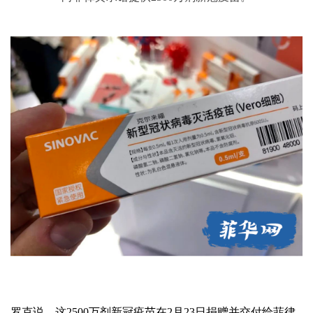
罗克说，这2500万剂新冠疫苗在2月23日捐赠并交付给菲律