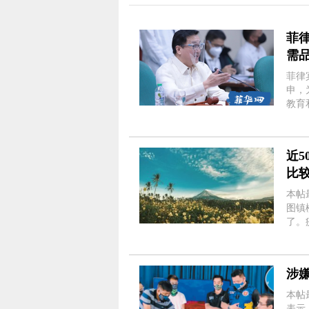
菲
需
菲律宾
申，
教育和政府交
署了
和国法
近
比
本帖最后由
图镇
了。
罗克
医护
涉
本帖最后由
表示