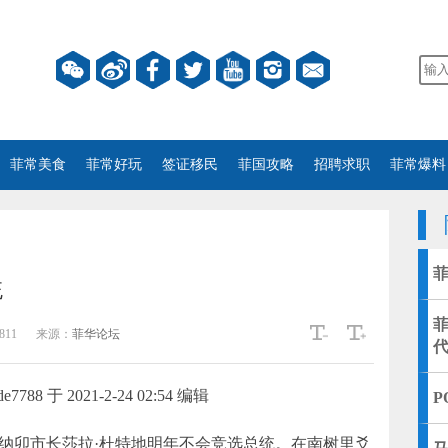
菲常美食
菲常好玩
签证移民
菲国攻略
招聘求职
菲常爆料
统
811
来源：
菲华论坛
788 于 2021-2-24 02:54 编辑
P
纳卯市长莎拉·杜特地明年不会竞选总统。在南树里爻