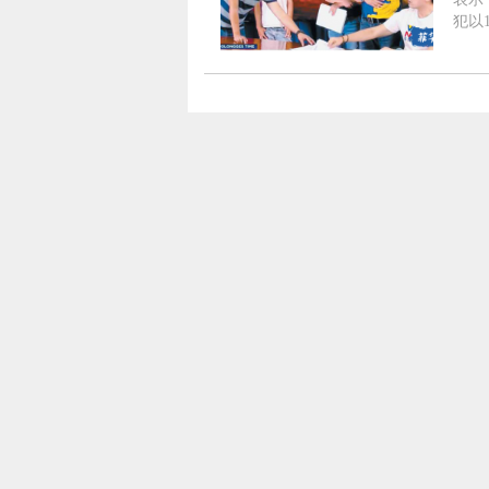
犯以
100张伪造