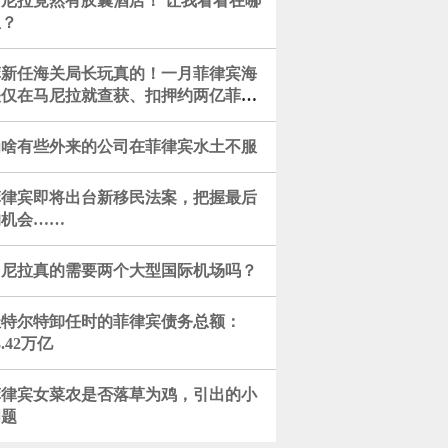
马尼拉竟然有胶囊酒店！ 让我看看在哪
里？
菲新任海关局长玩真的！一月菲律宾海
关仅在马尼拉就查获、扣押约两亿菲币
走私农产品。也许预示这一行春...
为啥有些外来的公司在菲律宾水土不服
菲律宾即将出台新移民法案，把握最后
的机会……
马尼拉真的需要两个大型国际机场吗？
杜特尔特卸任时的菲律宾债务总额：
3.42万亿
菲律宾女菜农是否落草为鸡，引出的小
问题