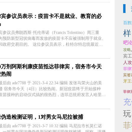
律宾参议员表示：疫苗卡不是就业、教育的必
品
百胜
样
参议员弗朗西斯·托伦蒂诺（Francis Tolentino）周三重
为预防新型冠状病毒而发放的疫苗卡不应被强制用于就业、
吧
易目的。 这位参议员表示，杜特尔特总统最近签
攻略
《2021年新型冠状病毒疫苗接种计划法案》（第11525号共
宾工
）的第12条规定，新型....
人攻
50万剂阿斯利康疫苗抵达菲律宾，宿务市今天
菲律
较热闹
宾签
牙王
 ade7788 于 2021-3-4 22:34 编辑 发张马荣火山的美
楼 宿务市今天（4日）比较热闹。新冠疫苗终于开始接种
菲律
疫苗接种的启动仪式搞的很热烈，连菲总统府发言人哈里·
充
这样的大人物都前来凑热闹。维森特·索托纪念医学中心的
人员以及中米沙鄢....
玩
嫌伪造检测证明，1对男女马尼拉被捕
菲
 ade7788 于 2021-3-7 10:32 编辑 马尼拉市长莫仁诺
，一对男女因涉嫌伪造新冠检测证明敛财被捕，据称，该嫌