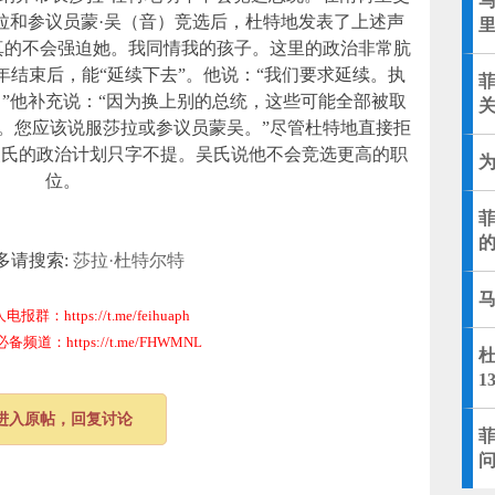
拉和参议员蒙·吴（音）竞选后，杜特地发表了上述声
真的不会强迫她。我同情我的孩子。这里的政治非常肮
年结束后，能“延续下去”。他说：“我们要求延续。执
”他补充说：“因为换上别的总统，这些可能全部被取
。您应该说服莎拉或参议员蒙吴。”尽管杜特地直接拒
的
吴氏的政治计划只字不提。吴氏说他不会竞选更高的职
位。
多请搜索:
莎拉·杜特尔特
群：https://t.me/feihuaph
道：https://t.me/FHWMNL
1
进入原帖，回复讨论