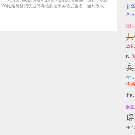
1000比索价格把伪造病毒检测结果卖给受害者，当局没收约
菲
的检测证明。 伪造假检测证明敛财 一对男女马尼拉
圣地
被捕 【菲律宾....
隆旅
共
达卡
,
园
宾
样？
伊
求职
航空
瑶
样？