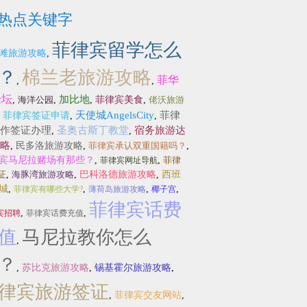
热点关键字
菲律宾留学怎么
滩旅游攻略
,
？
棉兰老旅游攻略
菲华
,
,
论坛
加比地
,
海洋公园
,
,
菲律宾美食
,
佬沃旅游
天使城AngelsCity
菲律
,
菲律宾签证申请
,
,
作签证办理
圣奥古斯丁教堂
宿务旅游达
,
,
略
,
民多洛旅游攻略
,
菲律宾承认双重国籍吗？
,
宾马尼拉赌场有那些？
,
,
菲律
菲律宾网址导航
证
,
海豚湾旅游攻略
,
巴科洛德旅游攻略
,
西班
城
,
,
,
,
菲律宾有哪些大学?
薄荷岛旅游攻略
椰子宫
菲律宾话费
,
,
宾招聘
菲律宾话费充值
值
马尼拉教你怎么
,
？
,
苏比克旅游攻略
,
锡基霍尔旅游攻略
,
律宾旅游签证
,
菲律宾交友网站
,