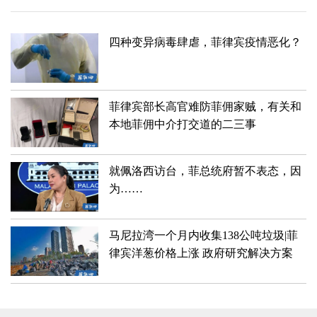
四种变异病毒肆虐，菲律宾疫情恶化？
菲律宾部长高官难防菲佣家贼，有关和
本地菲佣中介打交道的二三事
就佩洛西访台，菲总统府暂不表态，因
为……
马尼拉湾一个月内收集138公吨垃圾|菲
律宾洋葱价格上涨 政府研究解决方案