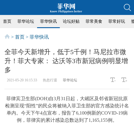
首页
菲华论坛
菲华快讯
论坛好贴
菲常美食
菲常好玩
>
首页
>
菲华快讯
全菲今天新增升，低于5千例！马尼拉市微
升！菲大专家： 达沃等3市新冠病例明显增
多
2021-05-20 16:15:33
热忽行退
菲华论坛
菲律宾卫生部(DOH)自3月31日起，大岷区及邻省新冠抗原
检测呈现“阳性”的民众将被纳入菲卫生部的官方感染统计名
单内。今天下午4点宣布，报告了6,100例新的COVID-19病
例，菲律宾的累计感染总数达到了1,165,155例。