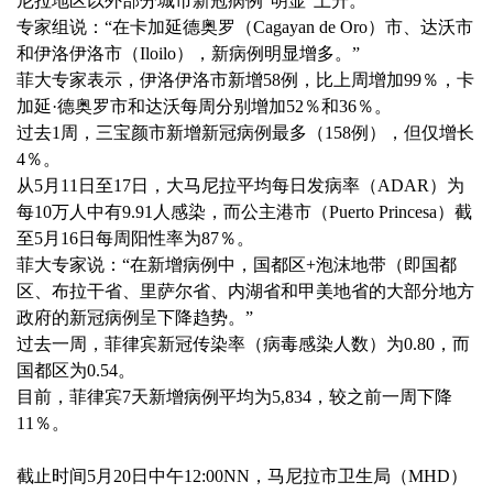
尼拉地区以外部分城市新冠病例“明显”上升。
专家组说：“在卡加延德奥罗（Cagayan de Oro）市、达沃市
和伊洛伊洛市（Iloilo），新病例明显增多。”
菲大专家表示，伊洛伊洛市新增58例，比上周增加99％，卡
加延·德奥罗市和达沃每周分别增加52％和36％。
过去1周，三宝颜市新增新冠病例最多（158例），但仅增长
4％。
从5月11日至17日，大马尼拉平均每日发病率（ADAR）为
每10万人中有9.91人感染，而公主港市（Puerto Princesa）截
至5月16日每周阳性率为87％。
菲大专家说：“在新增病例中，国都区+泡沫地带（即国都
区、布拉干省、里萨尔省、内湖省和甲美地省的大部分地方
政府的新冠病例呈下降趋势。”
过去一周，菲律宾新冠传染率（病毒感染人数）为0.80，而
国都区为0.54。
目前，菲律宾7天新增病例平均为5,834，较之前一周下降
11％。
截止时间5月20日中午12:00NN，马尼拉市卫生局（MHD）