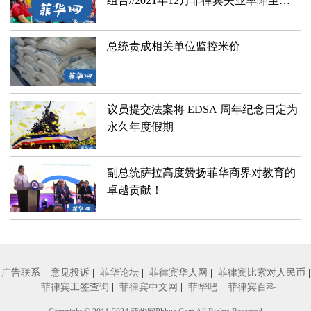
组合//2021年12月菲律宾失业率降至
24.7%
总统责成相关单位监控米价
​议员提交法案将 EDSA 周年纪念日定为
永久年度假期
副总统萨拉高度赞扬菲华商界对教育的
卓越贡献！
广告联系
|
意见投诉
|
菲华论坛
|
菲律宾华人网
|
菲律宾比索对人民币
|
菲律宾工签查询
|
菲律宾中文网
|
菲华吧
|
菲律宾百科