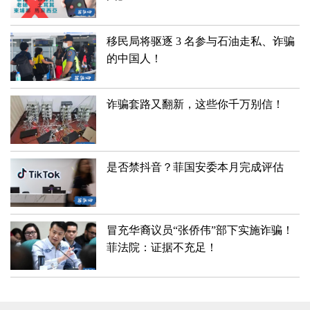
移民局将驱逐 3 名参与石油走私、诈骗
的中国人！
诈骗套路又翻新，这些你千万别信！
是否禁抖音？菲国安委本月完成评估
冒充华裔议员“张侨伟”部下实施诈骗！
菲法院：证据不充足！