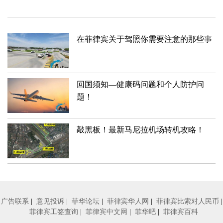
在菲律宾关于驾照你需要注意的那些事
回国须知—健康码问题和个人防护问
题！
敲黑板！最新马尼拉机场转机攻略！
广告联系
|
意见投诉
|
菲华论坛
|
菲律宾华人网
|
菲律宾比索对人民币
|
菲律宾工签查询
|
菲律宾中文网
|
菲华吧
|
菲律宾百科