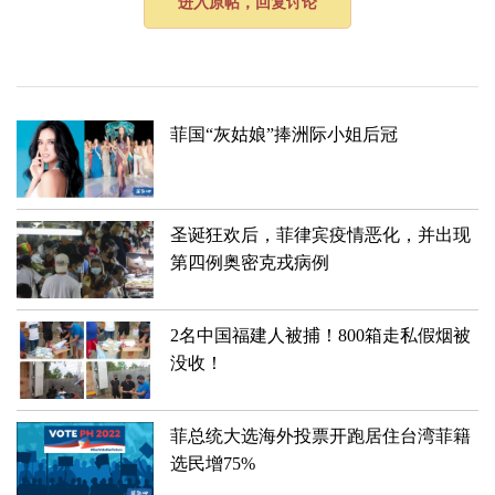
进入原帖，回复讨论
菲国“灰姑娘”捧洲际小姐后冠
圣诞狂欢后，菲律宾疫情恶化，并出现
第四例奥密克戎病例
2名中国福建人被捕！800箱走私假烟被
没收！
菲总统大选海外投票开跑居住台湾菲籍
选民增75%