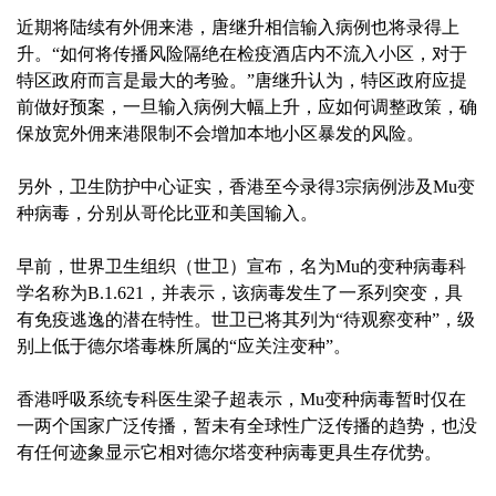
近期将陆续有外佣来港，唐继升相信输入病例也将录得上
升。“如何将传播风险隔绝在检疫酒店内不流入小区，对于
特区政府而言是最大的考验。”唐继升认为，特区政府应提
前做好预案，一旦输入病例大幅上升，应如何调整政策，确
保放宽外佣来港限制不会增加本地小区暴发的风险。
另外，卫生防护中心证实，香港至今录得3宗病例涉及Mu变
种病毒，分别从哥伦比亚和美国输入。
早前，世界卫生组织（世卫）宣布，名为Mu的变种病毒科
学名称为B.1.621，并表示，该病毒发生了一系列突变，具
有免疫逃逸的潜在特性。世卫已将其列为“待观察变种”，级
别上低于德尔塔毒株所属的“应关注变种”。
香港呼吸系统专科医生梁子超表示，Mu变种病毒暂时仅在
一两个国家广泛传播，暂未有全球性广泛传播的趋势，也没
有任何迹象显示它相对德尔塔变种病毒更具生存优势。