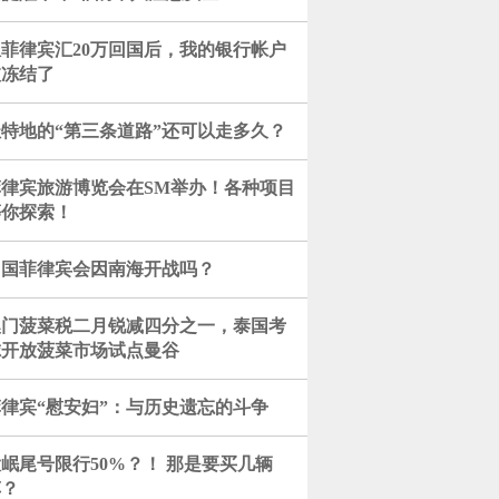
从菲律宾汇20万回国后，我的银行帐户
被冻结了
杜特地的“第三条道路”还可以走多久？
菲律宾旅游博览会在SM举办！各种项目
等你探索！
中国菲律宾会因南海开战吗？
澳门菠菜税二月锐减四分之一，泰国考
虑开放菠菜市场试点曼谷
菲律宾“慰安妇”：与历史遗忘的斗争
岷尾号限行50%？！ 那是要买几辆
车？