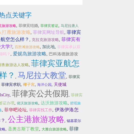
热点关键字
,
菲律宾结婚
,
,
克旅游攻略
菲律宾签证
马尼拉唐人
八打雁旅游攻略
菲律宾
菲律宾网址导航
,
,
务航空怎么样？
菲律宾有
,
克拉克旅游攻略
,
大学?
,
,
加比地
,
菲律宾承认双
百胜滩旅游攻略
爱妮岛旅游攻略
籍吗？
,
,
巴科洛德旅游攻
菲律宾亚航怎
宿务旅游达人攻略
,
样？
马尼拉大教堂
,
,
菲律宾
,
菲律宾求职
,
椰子宫
,
,
天使城
海洋公园
菲律宾公共假期
lsCity
,
,
菲律宾
达沃旅游攻略
签证办理
,
,
,
佬沃旅游攻略
碧瑶旅
伊洛伊洛怎
菲华吧论坛
,
,
菲律宾找工作
,
略
公主港旅游攻略
样？
,
,
锡基霍尔
菲律
圣奥古斯丁教堂
,
,
,
攻略
大雅台旅游攻略