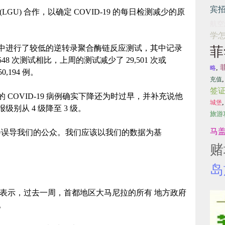
宾
GU) 合作，以确定 COVID-19 的每日检测减少的原
航空
学
中进行了较低的逆转录聚合酶链反应测试，其中记录
菲
48 次测试相比，上周的测试减少了 29,501 次或
,
略
0,194 例。
充值
签
COVID-19 病例确实下降还为时过早，并补充说他
城堡
别从 4 级降至 3 级。
旅游
马
会误导我们的公众。我们应该以我们的数据为基
赌
岛
id) 昨天表示，过去一周，首都地区大马尼拉的所有 地方政府
。