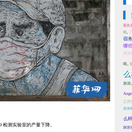
苏比
,
街
宿
哪些
重国
略
,
么
旅游
Ange
工作
游攻
么
-19 检测实验室的产量下降。
旅游