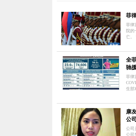
​
菲律
院的
亡。 警察下士 Ramil Legaspi 告诉Philstar.com，一名目击者说，
三等军
全
驰
菲律
COV
生部对
卫生
根据卫
康
公
公司
公司