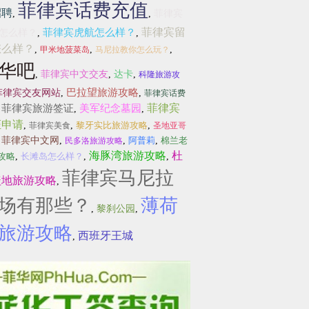
菲律宾话费充值
招聘
,
,
菲律宾
菲律宾留
菲律宾虎航怎么样？
怎么样？
,
,
怎么样？
,
,
,
甲米地菠菜岛
马尼拉教你怎么玩？
华吧
,
菲律宾中文交友
,
达卡
,
科隆旅游攻
巴拉望旅游攻略
菲律宾交友网站
,
,
菲律宾话费
菲律宾
菲律宾旅游签证
美军纪念墓园
,
,
,
证申请
,
,
黎牙实比旅游攻略
,
菲律宾美食
圣地亚哥
,
菲律宾中文网
,
,
阿普莉
,
棉兰老
民多洛旅游攻略
海豚湾旅游攻略
杜
攻略
,
长滩岛怎么样？
,
,
菲律宾马尼拉
盖地旅游攻略
,
场有那些？
薄荷
,
黎刹公园
,
旅游攻略
西班牙王城
,