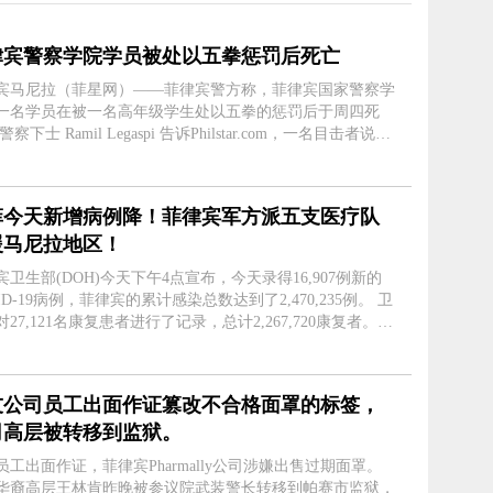
菲律宾警察学院学员被处以五拳惩罚后死亡
宾马尼拉（菲星网）——菲律宾警方称，菲律宾国家警察学
一名学员在被一名高年级学生处以五拳的惩罚后于周四死
校学生 George Karl Magsayo 接受了“路试”或因不当行为
受到惩罚。 Legas....
菲今天新增病例降！菲律宾军方派五支医疗队
援马尼拉地区！
宾卫生部(DOH)今天下午4点宣布，今天录得16,907例新的
ID-19病例，菲律宾的累计感染总数达到了2,470,235例。 卫
27,121名康复患者进行了记录，总计2,267,720康复者。
部还记录了0例与COVID相关的死亡，累计37,405例死亡。
生部门的数....
友公司员工出面作证篡改不合格面罩的标签，
司高层被转移到监狱。
员工出面作证，菲律宾Pharmally公司涉嫌出售过期面罩。
华裔高层王林肯昨晚被参议院武装警长转移到帕赛市监狱，