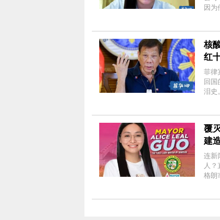
因为他继续回避
人昨
Pharm
核
红
菲律
回国
泪史
现了“假阳性”
覆
建
连新
人？
格朗市
人在
Guo