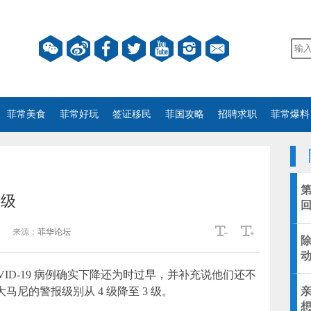
菲常美食
菲常好玩
签证移民
菲国攻略
招聘求职
菲常爆料
等级
来源：
菲华论坛
ID-19 病例确实下降还为时过早，并补充说他们还不
马尼的警报级别从 4 级降至 3 级。