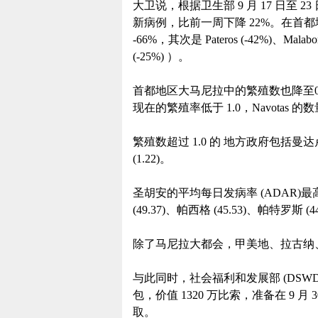
大卫说，根据卫生部 9 月 17 日至 2
新病例，比前一周下降 22%。在首都地
-66%，其次是 Pateros (-42%)、Malabon 
(-25%) ）。
首都地区大马尼拉中的繁殖数也降至0.9
现在的繁殖率低于 1.0，Navotas 的
繁殖数超过 1.0 的 地方政府包括曼达卢永 
(1.22)。
圣胡安的平均每日发病率 (ADAR)最高，
(49.37)、帕西格 (45.53)、帕特罗斯 (4
除了马尼拉大都会，甲美地、拉古纳
与此同时，社会福利和发展部 (DSWD
包，价值 1320 万比索，准备在 9
取。