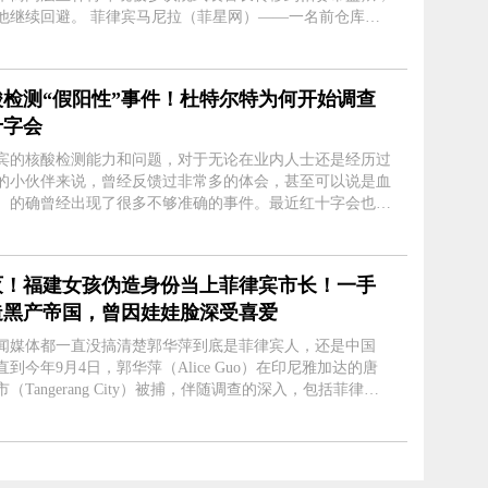
。 菲律宾马尼拉（菲星网）——一名前仓库工
天在参议院蓝丝带委员会作证说，康友制药公司(Pharmally
aceuticals Corp.)高管....
酸检测“假阳性”事件！杜特尔特为何开始调查
十字会
宾的核酸检测能力和问题，对于无论在业内人士还是经历过
的小伙伴来说，曾经反馈过非常多的体会，甚至可以说是血
。的确曾经出现了很多不够准确的事件。最近红十字会也出
事件。 由此，杜特尔特总统周一称卫生部应调
查。 杜特尔特声称，....
灭！福建女孩伪造身份当上菲律宾市长！一手
造黑产帝国，曾因娃娃脸深受喜爱
闻媒体都一直没搞清楚郭华萍到底是菲律宾人，还是中国
直到今年9月4日，郭华萍（Alice Guo）在印尼雅加达的唐
（Tangerang City）被捕，伴随调查的深入，包括菲律宾
内才恍然大悟，原来菲律宾班班市（Bamban）市长Alice
，是1990年8月31日出生在中国福....