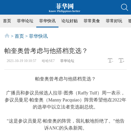
首页
菲华论坛
菲华快讯
论坛好贴
菲常美食
菲常好玩
>
首页
>
菲华快讯
帕奎奥曾考虑与他搭档竞选？
2021-10-19 10:10:57
哈哈SE7
菲华论坛
帕奎奥曾考虑与他搭档竞选？
广播员和参议员候选人拉菲·图弗（Raffy Tulf）周一表示，
参议员曼尼·帕奎奥（Manny Pacquiao）阵营希望他在2022年
的选举中以立法者竞选副总统。
"这是参议员曼尼·帕奎奥的阵营，我礼貌地拒绝了。"他告
诉ANC的头条新闻。