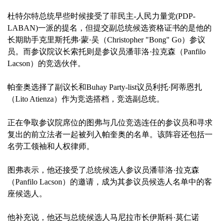
杜特尔特总统早些时候接受了菲民主-人民力量党(PDP-
LABAN)一派的提名，但提交副总统候选资格证书的是他的
长期助手克里斯托弗·蒙·吴（Christopher "Bong" Go）参议
员。而参议院议长索托则是参议员潘菲洛·拉克森（Panfilo
Lacson）的竞选伙伴。
帕奎奥选择了副议长和Buhay Party-list议员利托·阿蒂恩扎
（Lito Atienza）作为竞选搭档，竞选副总统。
正在争取参议院席位的图弗与几位竞选连任的参议员和寻求
复出的前立法者一起被列入帕奎奥的名单。该阵容还包括一
名劳工领袖和人权律师。
图弗表示，他还接受了总统候选人参议员潘菲洛·拉克森
（Panfilo Lacson）的邀请，成为其参议员候选人名单中的客
座候选人。
他补充说，他还与总统候选人马尼拉市长伊斯科·莫仁诺