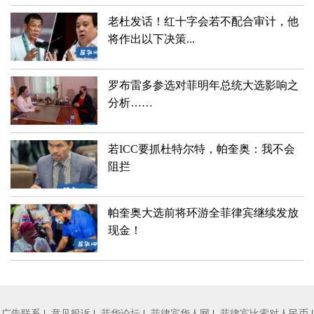
老杜发话！红十字会若不配合审计，他
将作出以下决策...
罗布雷多参选对菲明年总统大选影响之
分析……
若ICC要抓杜特尔特，帕奎奥：我不会
阻拦
帕奎奥大选前将环游全菲律宾继续发放
现金！
广告联系
|
意见投诉
|
菲华论坛
|
菲律宾华人网
|
菲律宾比索对人民币
|