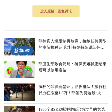
进入原帖，回复讨论
菲律宾入境限制再放宽，接纳任何类型
的疫苗接种证明//杜特尔特细说卸任后
规划
​菲卫生部致食药局：确保灾难状态结束
后可以使用疫苗
疯狂的菲律宾签证，彻夜排队！旅行社
代办狂涨至1.3万！菲签为何这般“火
爆”？
1955个BSKE赌注被标记为过早的竞选