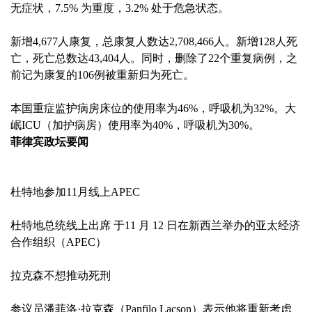
无症状，7.5% 为重度，3.2% 处于危急状态。
新增4,677人康复，总康复人数达2,708,466人。新增128人死
亡，死亡总数达43,404人。同时，删除了22个重复病例，之
前记为康复的106例被重新归为死亡。
本国重症监护病房床位的使用率为46%，呼吸机为32%。大
岷ICU（加护病房）使用率为40%，呼吸机为30%。
菲律宾政坛要闻
杜特地参加11月线上APEC
杜特地总统线上出席 于11 月 12 日在新西兰举办的亚太经济
合作组织（APEC）
拉克森不想推动死刑
参议员潘菲洛·拉克森（Panfilo Lacson）表示他将重新考虑