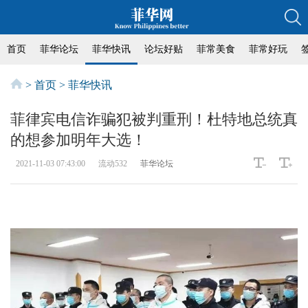
首页
菲华论坛
菲华快讯
论坛好贴
菲常美食
菲常好玩
>
首页
>
菲华快讯
菲律宾电信诈骗犯被判重刑！杜特地总统真
的想参加明年大选！
2021-11-03 07:43:00
流动532
菲华论坛