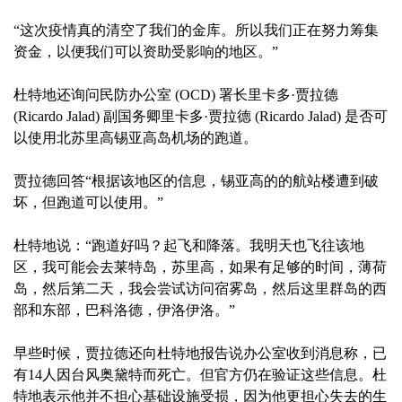
“这次疫情真的清空了我们的金库。所以我们正在努力筹集
资金，以便我们可以资助受影响的地区。”
杜特地还询问民防办公室 (OCD) 署长里卡多·贾拉德
(Ricardo Jalad) 副国务卿里卡多·贾拉德 (Ricardo Jalad) 是否可
以使用北苏里高锡亚高岛机场的跑道。
贾拉德回答“根据该地区的信息，锡亚高的的航站楼遭到破
坏，但跑道可以使用。”
杜特地说：“跑道好吗？起飞和降落。我明天也飞往该地
区，我可能会去莱特岛，苏里高，如果有足够的时间，薄荷
岛，然后第二天，我会尝试访问宿雾岛，然后这里群岛的西
部和东部，巴科洛德，伊洛伊洛。”
早些时候，贾拉德还向杜特地报告说办公室收到消息称，已
有14人因台风奥黛特而死亡。但官方仍在验证这些信息。杜
特地表示他并不担心基础设施受损，因为他更担心失去的生