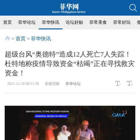
首页
菲华论坛
菲华快讯
论坛好贴
菲常美食
菲常好玩
>
首页
>
菲华快讯
超级台风“奥德特”造成12人死亡7人失踪！
杜特地称疫情导致资金“枯竭”正在寻找救灾
资金！
2021-12-18 08:11:39
形腿望舞
菲华论坛