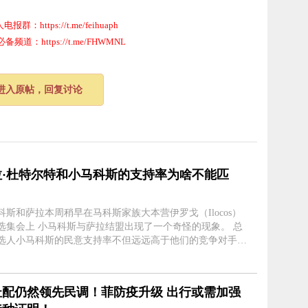
群：https://t.me/feihuaph
道：https://t.me/FHWMNL
进入原帖，回复讨论
拉·杜特尔特和小马科斯的支持率为啥不能匹
？
科斯和萨拉本周稍早在马科斯家族大本营伊罗戈（Ilocos）
斯与萨拉结盟出现了一个奇怪的现象。 总
选人小马科斯的民意支持率不但远远高于他们的竞争对手，
高于萨拉的副总统支持率。要知道，两者结盟前的半年时间
为潜在的总....
杜配仍然领先民调！菲防疫升级 出行或需加强