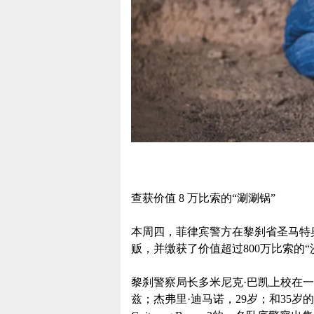
查获价值 8 万比索的“涮涮锅”
本周四，菲律宾警方在黎刹省圣马特
贩，并缴获了价值超过800万比索的“
黎刹警察局长多米尼克·巴凯上校在一
兹；杰弗里·迪马诺，29岁；和35岁的Jeff