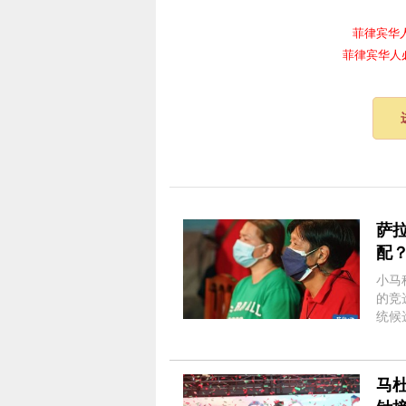
菲律宾华人电报
菲律宾华人必备频
萨
配
小马
的竞选集会上 小马科
统候
也要
里，作
马