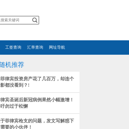
工签查询
汇率查询
网址导航
随机推荐
在菲律宾投资房产花了几百万，却连个
影都没看到？!
菲律宾圣诞后新冠病例果然小幅激增！
呼吁勿过于松懈
关于菲律宾枪支的问题，发文写解惑下
有需要的小伙伴！