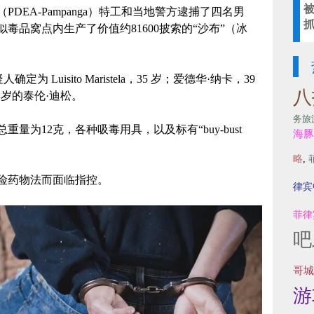
DEA-Pampanga）特工和当地警方逮捕了四名男
毒品窝点内生产了价值约81600披索的“沙布”（冰
定为 Luisito Maristela，35 岁；爱德华·纳卡，39
八
6 岁的泰伦·迪松。
务旅
量为12克，各种吸毒用具，以及标有“buy-bust
海豚
略
,
危险药物法而面临指控。
律宾
菲律
吧
哥城
游