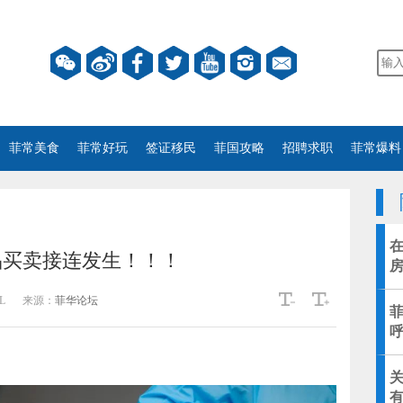
菲常美食
菲常好玩
签证移民
菲国攻略
招聘求职
菲常爆料
品买卖接连发生！！！
房
L
来源：
菲华论坛