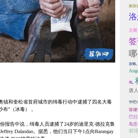
旅游
洛
古斯
签
哪
攻略
Ange
,
地
唐
奥镇和奎松省首府城市的缉毒行动中逮捕了四名大毒
华吧
沙布”（冰毒） 。
菲律
巴拉
份报告中说，缉毒人员逮捕了24岁的迪里克·德拉克鲁
岛怎
碧
rey Dalaodao。据悉，他们当日下午1点向Barangay