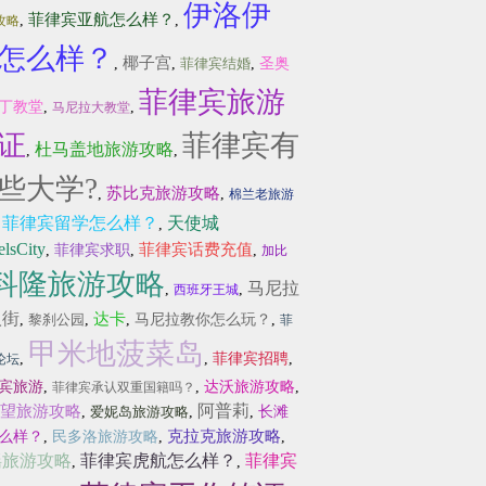
伊洛伊
菲律宾亚航怎么样？
,
,
攻略
怎么样？
椰子宫
,
,
菲律宾结婚
,
圣奥
菲律宾旅游
丁教堂
,
,
马尼拉大教堂
证
菲律宾有
杜马盖地旅游攻略
,
,
些大学?
苏比克旅游攻略
,
,
棉兰老旅游
菲律宾留学怎么样？
天使城
,
,
lsCity
菲律宾话费充值
,
菲律宾求职
,
,
加比
科隆旅游攻略
马尼拉
,
,
西班牙王城
人街
达卡
,
黎刹公园
,
,
马尼拉教你怎么玩？
,
菲
甲米地菠菜岛
,
,
菲律宾招聘
,
论坛
宾旅游
,
,
达沃旅游攻略
,
菲律宾承认双重国籍吗？
阿普莉
望旅游攻略
,
爱妮岛旅游攻略
,
,
长滩
克拉克旅游攻略
么样？
,
民多洛旅游攻略
,
,
瑶旅游攻略
菲律宾虎航怎么样？
菲律宾
,
,