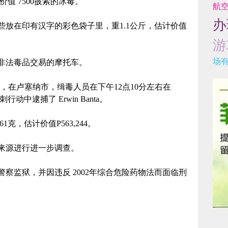
出售价值 7500披索的冰毒。
航
办
些放在印有汉字的彩色袋子里，重1.1公斤，估计价值
游
场
非法毒品交易的摩托车。
，在卢塞纳市，缉毒人员在下午12点10分左右在
品毒刺行动中逮捕了 Erwin Banta。
克，估计价值P563,244。
来源进行进一步调查。
察监狱，并因违反 2002年综合危险药物法而面临刑