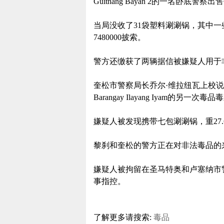
Guitnang Bayan 2的一名卧底警察
当局没收了31袋塑料涮涮锅，其中一
7480000披索。
警方还缴获了两辆据信被嫌疑人用于
奎松市警察局长乔尔·维拉纽瓦上校说
Barangay Ilayang Iyam的另一次毒
嫌疑人被发现携带七包涮涮锅，重27.61
黎刹和奎松的警方正在对非法毒品的
嫌疑人被拘留在圣马特奥和卢塞纳市警
事指控。
了解更多请搜索:
毒品