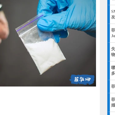
S
J
失