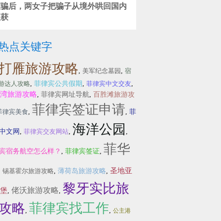
被骗后，两女子把骗子从境外哄回国内
抓获
热点关键字
打雁旅游攻略
,
美军纪念墓园
,
宿
游达人攻略
,
菲律宾公共假期
,
菲律宾中文交友
,
湾旅游攻略
,
菲律宾网址导航
,
百胜滩旅游攻
菲律宾签证申请
菲律宾美食
,
,
菲
海洋公园
中文网
,
菲律宾交友网站
,
,
菲华
宾宿务航空怎么样？
,
菲律宾签证
,
圣地亚
,
锡基霍尔旅游攻略
,
薄荷岛旅游攻略
,
黎牙实比旅
佬沃旅游攻略
堡
,
,
攻略
菲律宾找工作
,
,
公主港