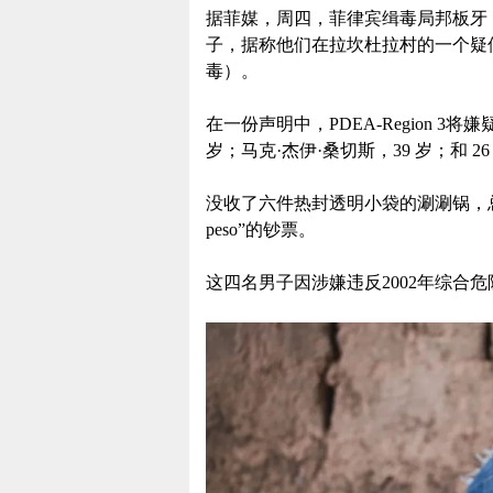
据菲媒，周四，菲律宾缉毒局邦板牙（P
子，据称他们在拉坎杜拉村的一个疑似
毒）。
在一份声明中，PDEA-Region 3将嫌疑人确
岁；马克·杰伊·桑切斯，39 岁；和 2
没收了六件热封透明小袋的涮涮锅，总重
peso”的钞票。
这四名男子因涉嫌违反2002年综合