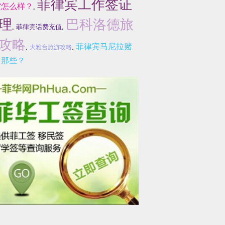
菲律宾工作签证
空怎么样？
,
理
巴科洛德旅
,
菲律宾话费充值
,
攻略
菲律宾马尼拉赌
,
,
大雅台旅游攻略
有那些？