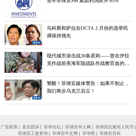
去年菲律宾SM 集团利润跃升 65%
马科斯和萨拉在OCTA 2 月份的选举民
调保持领先
现代城市游击战30条原则——曾在伊拉
克作战前美海军陆战队作战教官血的经
验总结
警醒！菲律宾媒体警告：如果不制止，
我们将步乌克兰后尘！
广告联系
|
意见投诉
|
菲华论坛
|
菲律宾华人网
|
菲律宾比索对人民币
|
菲律宾工签查询
|
菲律宾中文网
|
菲华吧
|
菲律宾百科