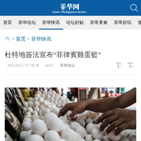
首页
菲华论坛
菲华快讯
论坛好贴
菲常美食
菲常好玩
>
首页
>
菲华快讯
杜特地簽法宣布“菲律賓雞蛋籃”
2022-04-27 07:39:38
dxf17
菲华论坛