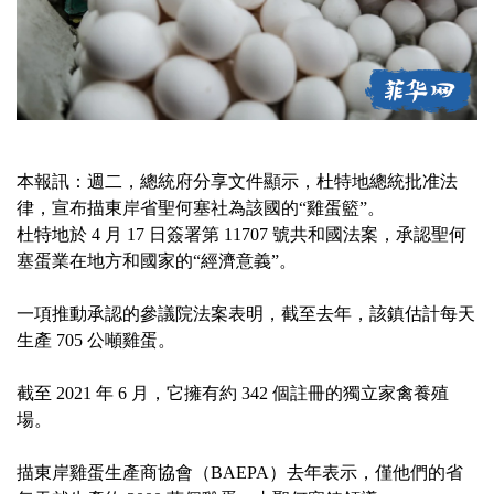
本報訊：週二，總統府分享文件顯示，杜特地總統批准法
律，宣布描東岸省聖何塞社為該國的“雞蛋籃”。
杜特地於 4 月 17 日簽署第 11707 號共和國法案，承認聖何
塞蛋業在地方和國家的“經濟意義”。
一項推動承認的參議院法案表明，截至去年，該鎮估計每天
生產 705 公噸雞蛋。
截至 2021 年 6 月，它擁有約 342 個註冊的獨立家禽養殖
場。
描東岸雞蛋生產商協會（BAEPA）去年表示，僅他們的省