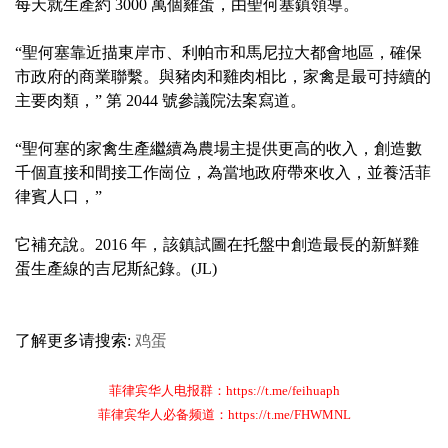
每天就生產約 3000 萬個雞蛋，由聖何塞鎮領導。
“聖何塞靠近描東岸市、利帕市和馬尼拉大都會地區，確保
市政府的商業聯繫。與豬肉和雞肉相比，家禽是最可持續的
主要肉類，” 第 2044 號參議院法案寫道。
“聖何塞的家禽生產繼續為農場主提供更高的收入，創造數
千個直接和間接工作崗位，為當地政府帶來收入，並養活菲
律賓人口，”
它補充說。2016 年，該鎮試圖在托盤中創造最長的新鮮雞
蛋生產線的吉尼斯紀錄。(JL)
了解更多请搜索:
鸡蛋
菲律宾华人电报群：https://t.me/feihuaph
菲律宾华人必备频道：https://t.me/FHWMNL