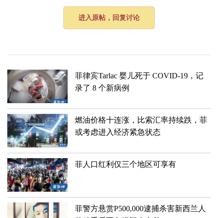
进入原帖，回复讨论
菲律宾Tarlac 婴儿死于 COVID-19，记
录了 8 个新病例
燃油价格十连涨，比索汇率持续跌，菲
或考虑进入经济紧急状态
菲人口红利仅三个地区可享有
​菲警方悬赏P500,000逮捕杀害新西兰人