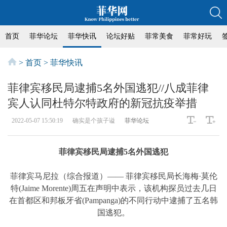
首页
菲华论坛
菲华快讯
论坛好贴
菲常美食
菲常好玩
>
首页
>
菲华快讯
菲律宾移民局逮捕5名外国逃犯//八成菲律
宾人认同杜特尔特政府的新冠抗疫举措
2022-05-07 15:50:19
确实是个孩子谥
菲华论坛
菲律宾移民局逮捕5名外国逃犯
菲律宾马尼拉（综合报道）—— 菲律宾移民局长海梅·莫伦
特(Jaime Morente)周五在声明中表示，该机构探员过去几日
在首都区和邦板牙省(Pampanga)的不同行动中逮捕了五名韩
国逃犯。