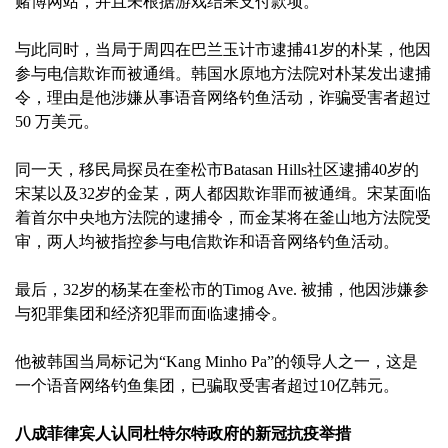
赌博网站，并且未根据游戏结果支付款项。
与此同时，当局于周四在巴兰玉计市逮捕41岁的朴某，他因
参与电信欺诈而被通缉。韩国水原地方法院对朴某发出逮捕
令，理由是他涉嫌从事语音网络钓鱼活动，诈骗受害者超过
50 万美元。
同一天，移民局探员在奎松市Batasan Hills社区逮捕40岁的
宋某以及32岁的金某，两人都因欺诈罪而被通缉。宋某面临
着首尔中央地方法院的逮捕令，而金某将在釜山地方法院受
审，两人均被指控参与电信欺诈和语音网络钓鱼活动。
最后，32岁的杨某在奎松市的Timog Ave. 被捕，他因涉嫌参
与犯罪集团和经济犯罪而面临逮捕令。
他被韩国当局标记为“Kang Minho Pa”的领导人之一，这是
一个语音网络钓鱼集团，已骗取受害者超过10亿韩元。
八成菲律宾人认同杜特尔特政府的新冠抗疫举措