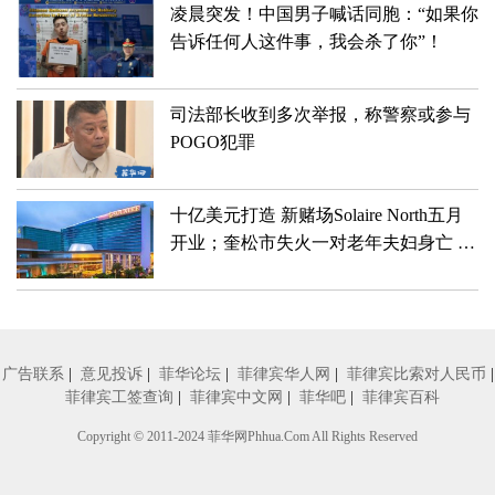
凌晨突发！中国男子喊话同胞：“如果你
告诉任何人这件事，我会杀了你”！
司法部长收到多次举报，称警察或参与
POGO犯罪
十亿美元打造 新赌场Solaire North五月
开业；奎松市失火一对老年夫妇身亡 保
姆是唯一幸存者？！
广告联系
|
意见投诉
|
菲华论坛
|
菲律宾华人网
|
菲律宾比索对人民币
|
菲律宾工签查询
|
菲律宾中文网
|
菲华吧
|
菲律宾百科
Copyright © 2011-2024
菲华网
Phhua.Com All Rights Reserved