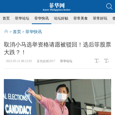
首页
菲华论坛
菲华快讯
论坛好贴
菲常美食
菲常好玩
>
首页
>
菲华快讯
取消小马选举资格请愿被驳回！选后菲股票
大跌？！
2022-05-11 08:12:03
蓝色妖姬2017
菲华论坛