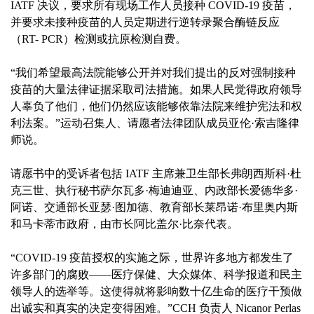
IATF 决议，要求所有现场工作人员接种 COVID-19 疫苗，
并要求未接种疫苗的人员定期进行逆转录聚合酶链反应
（RT- PCR）检测或抗原检测自费。
“我们希望最高法院能够公开并对我们提出的反对强制接种
疫苗的大量法律证据采取司法措施。如果人民觉得政府领导
人辜负了他们，他们仍然应该能够依靠法院来维护宪法和权
利法案。”运动召集人、请愿者法律团队成员亚伦·索吉隆律
师说。
请愿书中的受诉者包括 IATF 主席兼卫生部长弗朗西斯科·杜
克三世、执行秘书萨尔瓦多·梅迪迪亚、内政部长爱德华多·
阿诺、交通部长亚瑟·图加德、教育部长莱昂诺·布里奥内斯
和马卡蒂市政府，由市长阿比盖尔·比奈代表。
“COVID-19 疫苗授权的实施之际，世界许多地方都发生了
许多部门的腐败——医疗保健、大众媒体、科学报道和民主
领导人的选举等。这使得就将影响数十亿生命的医疗干预做
出诚实和真实的决定变得困难。”CCH 负责人 Nicanor Perlas