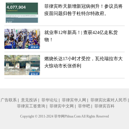
菲律宾昨天新增新冠病例升！​​参议员将
疫苗问题归咎于杜特尔特政府。
就业率12年新高！| 查获424亿走私货
物！
燃烧长达17小时才受控，瓦伦瑞拉市大
火惊动市长张侨利
广告联系
|
意见投诉
|
菲华论坛
|
菲律宾华人网
|
菲律宾比索对人民币
|
菲律宾工签查询
|
菲律宾中文网
|
菲华吧
|
菲律宾百科
Copyright © 2011-2024
菲华网
Phhua.Com All Rights Reserved