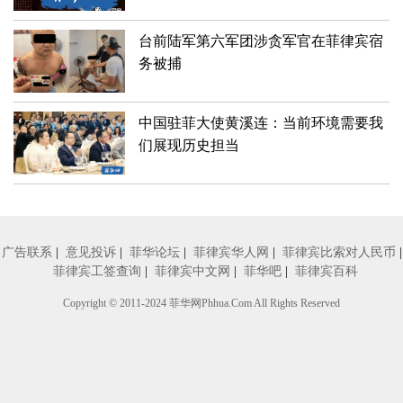
善
台前陆军第六军团涉贪军官在菲律宾宿
务被捕
中国驻菲大使黄溪连：当前环境需要我
们展现历史担当
广告联系
|
意见投诉
|
菲华论坛
|
菲律宾华人网
|
菲律宾比索对人民币
|
菲律宾工签查询
|
菲律宾中文网
|
菲华吧
|
菲律宾百科
Copyright © 2011-2024
菲华网
Phhua.Com All Rights Reserved