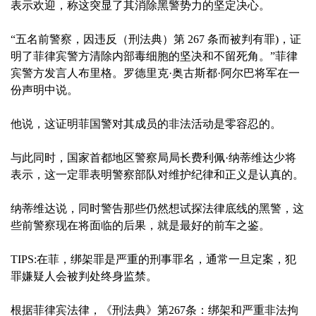
表示欢迎，称这突显了其消除黑警势力的坚定决心。
“五名前警察，因违反（刑法典）第 267 条而被判有罪)，证
明了菲律宾警方清除内部毒细胞的坚决和不留死角。”菲律
宾警方发言人布里格。罗德里克·奥古斯都·阿尔巴将军在一
份声明中说。
他说，这证明菲国警对其成员的非法活动是零容忍的。
与此同时，国家首都地区警察局局长费利佩·纳蒂维达少将
表示，这一定罪表明警察部队对维护纪律和正义是认真的。
纳蒂维达说，同时警告那些仍然想试探法律底线的黑警，这
些前警察现在将面临的后果，就是最好的前车之鉴。
TIPS:在菲，绑架罪是严重的刑事罪名，通常一旦定案，犯
罪嫌疑人会被判处终身监禁。
根据菲律宾法律，《刑法典》第267条：绑架和严重非法拘