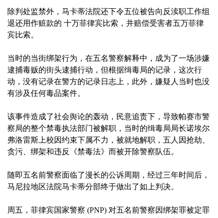
除判处监禁外，马卡蒂法院还下令五位被告向反渎职工作组
退还用作赃款的 十万菲律宾比索，并赔偿受害者五万菲律
宾比索。
当时的当街绑架行为，在五名警察解释中，成为了一场涉嫌
逮捕毒贩的街头逮捕行动，但根据缉毒局的记录，这次行
动，没有记录在警方的记录日志上，此外，嫌疑人当时也没
有涉及任何毒品案件。
该事件造成了社会舆论的轰动，民意追责下，导致帕赛市警
察局的整个禁毒执法部门被解职，当时的缉毒局局长诺埃尔
弗洛雷斯上校因约束下属不力，被就地解职，五人因抢劫、
贪污、绑架和违反《禁毒法》而被开除警察队伍。
随即五名前警察面临了漫长的公诉周期，经过三年时间后，
马尼拉地区法院马卡蒂分部终于做出了如上判决。
周五，菲律宾国家警察 (PNP) 对五名前警察因绑架罪被定罪