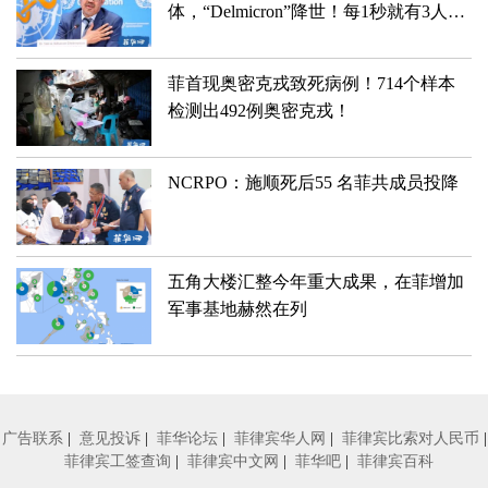
体，“Delmicron”降世！每1秒就有3人感
染....
菲首现奥密克戎致死病例！714个样本
检测出492例奥密克戎！
NCRPO：施顺死后55 名菲共成员投降
五角大楼汇整今年重大成果，在菲增加
军事基地赫然在列
广告联系
|
意见投诉
|
菲华论坛
|
菲律宾华人网
|
菲律宾比索对人民币
|
菲律宾工签查询
|
菲律宾中文网
|
菲华吧
|
菲律宾百科