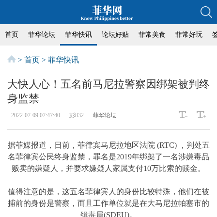
首页
菲华论坛
菲华快讯
论坛好贴
菲常美食
菲常好玩
>
首页
>
菲华快讯
大快人心！五名前马尼拉警察因绑架被判终
身监禁
2022-07-09 07:47:40
彭832
菲华论坛
据菲媒报道，日前，菲律宾马尼拉地区法院 (RTC) ，判处五
名菲律宾公民终身监禁，罪名是2019年绑架了一名涉嫌毒品
贩卖的嫌疑人，并要求嫌疑人家属支付10万比索的赎金。
值得注意的是，这五名菲律宾人的身份比较特殊，他们在被
捕前的身份是警察，而且工作单位就是在大马尼拉帕塞市的
缉毒局(SDEU)。