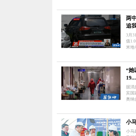
是这
两
追我
毁
3月
值1
米地省
演“速度
米地省
“她
19..
据消
宾国家警
奥纳
202
说，3
小马
小马政府