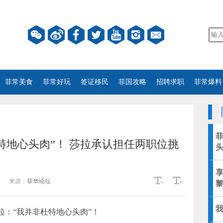
菲常美食
菲常好玩
签证移民
菲国攻略
招聘求职
菲常爆料
特地心头肉”！ 莎拉承认担任两职位挑
享
来源：
菲华论坛
我
拉：“我并非杜特地心头肉”！