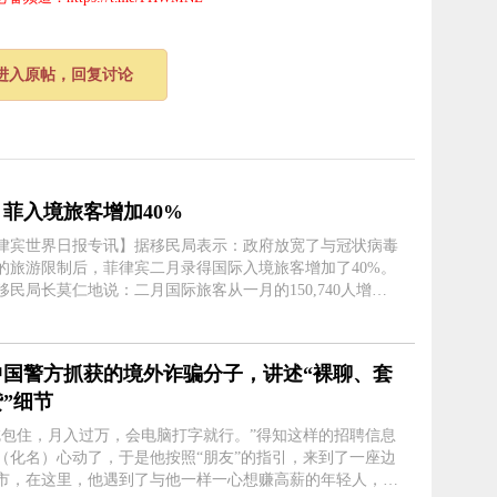
进入原帖，回复讨论
菲入境旅客增加40%
律宾世界日报专讯】据移民局表示：政府放宽了与冠状病毒
的旅游限制后，菲律宾二月录得国际入境旅客增加了40%。
局长莫仁地说：二月国际旅客从一月的150,740人增加
 周三，莫仁地的声明称：这个数字也比二○
二月的91,000名国....
中国警方抓获的境外诈骗分子，讲述“裸聊、套
”细节
吃包住，月入过万，会电脑打字就行。”得知这样的招聘信息
（化名）心动了，于是他按照“朋友”的指引，来到了一座边
市，在这里，他遇到了与他一样一心想赚高薪的年轻人，就