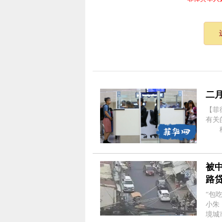
二月
【菲
有关
移民
至211,899人。
二一年
被
路贷
“包
小朱
境城