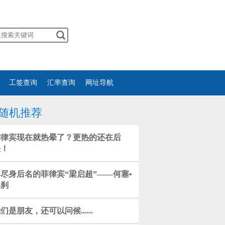
工签查询
汇率查询
网址导航
随机推荐
菲律宾现在就热晕了？更热的还在后
头！
尽身后名的菲律宾“梁启超”——何塞•
黎刹
们是朋友，还可以问候......