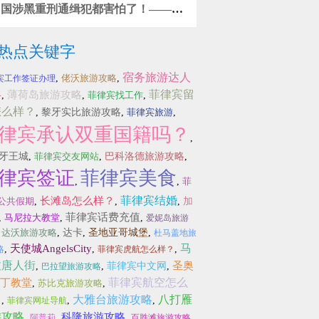
中国涉黑重刑通缉犯都害怕了！——移
民局抓获2名试图离境的逃犯
热点关键字
宿务旅游达人
,
佬沃旅游攻略
,
宾工作签证办理
略
菲律宾留
薄荷岛旅游攻略
,
,
菲律宾找工作
,
怎么样？
,
黎牙实比旅游攻略
,
菲律宾旅游
,
律宾承认双重国籍吗？
,
牙王城
,
菲律宾交友网站
,
巴科洛德旅游攻略
,
律宾签证
菲律宾美食
,
,
菲
菲律宾结婚
长滩岛怎么样？
公共假期
,
,
,
加
菲律宾话费充值
,
马尼拉大教堂
,
,
爱妮岛旅游
,
达沃旅游攻略
,
达卡
,
圣地亚哥城堡
,
杜马盖地旅
马
天使城AngelsCity
,
,
,
略
菲律宾虎航怎么样？
拉唐人街
圣奥
,
,
菲律宾中文网
,
巴拉望旅游攻略
菲律宾航空怎么
丁教堂
,
苏比克旅游攻略
,
？
大雅台旅游攻略
八打雁
,
,
,
菲律宾网址导航
游攻略
科隆旅游攻略
,
,
,
,
阿普莉
百胜滩旅游攻略