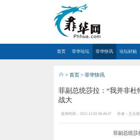
首页
菲华论坛
菲华快讯
论坛好贴
>
首页
>
菲华快讯
菲副总统莎拉：“我并非杜
战大
发布时间：
2022-12-02 08:40:47
作者：
王太保
菲副总统莎