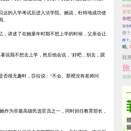
菲律
美军
达的入学考试后进入法学院。她说，杜特地成功使
华吧
因。
游攻
些？
，讲述了在她童年时期不想上学的时候，父亲会让
样？
。
略
,
著说我不想去上学，然后他会说，‘好吧，别去，跟
拉
旅
否很无趣时，莎拉说：“不会。那裡没有老师问
游攻
她作为菲最高级民选官员之一，同时担任教育部长，