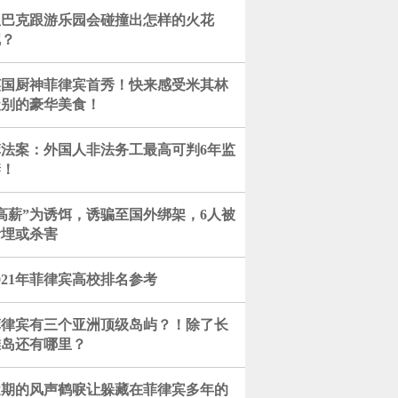
星巴克跟游乐园会碰撞出怎样的火花
呢？
英国厨神菲律宾首秀！快来感受米其林
级别的豪华美食！
菲法案：外国人非法务工最高可判6年监
禁！
高薪”为诱饵，诱骗至国外绑架，6人被
活埋或杀害
021年菲律宾高校排名参考
菲律宾有三个亚洲顶级岛屿？！除了长
滩岛还有哪里？
近期的风声鹤唳让躲藏在菲律宾多年的