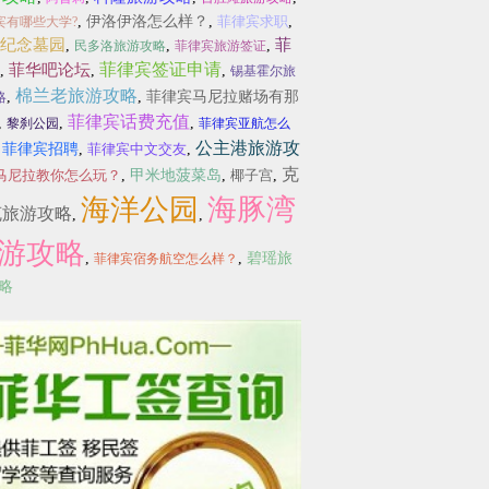
,
伊洛伊洛怎么样？
,
菲律宾求职
,
宾有哪些大学?
纪念墓园
菲
,
,
,
民多洛旅游攻略
菲律宾旅游签证
菲律宾签证申请
菲华吧论坛
,
,
,
锡基霍尔旅
棉兰老旅游攻略
,
,
菲律宾马尼拉赌场有那
略
菲律宾话费充值
,
,
,
黎刹公园
菲律宾亚航怎么
公主港旅游攻
,
菲律宾招聘
,
菲律宾中文交友
,
克
马尼拉教你怎么玩？
,
甲米地菠菜岛
,
椰子宫
,
海洋公园
海豚湾
克旅游攻略
,
,
游攻略
,
,
碧瑶旅
菲律宾宿务航空怎么样？
略