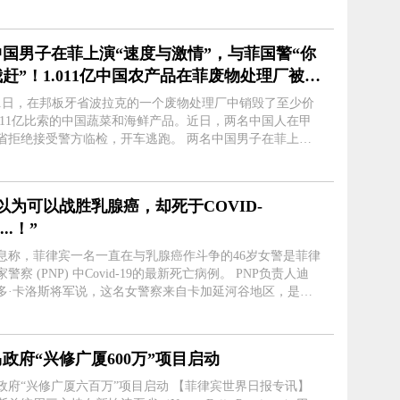
白日梦一样的消息，让小朱成为了一名电信诈骗团伙的成
员。 在沈阳市公安局浑....
中国男子在菲上演“速度与激情”，与菲国警“你
赶”！1.011亿中国农产品在菲废物处理厂被销
！
31日，在邦板牙省波拉克的一个废物处理厂中销毁了至少价
.011亿比索的中国蔬菜和海鲜产品。近日，两名中国人在甲
拒绝接受警方临检，开车逃跑。 两名中国男子在菲上
与激情”，与菲国警“你追我赶”！ 近日，菲律宾警方在甲
对一辆SUV进行了追捕....
以为可以战胜乳腺癌，却死于COVID-
....！”
息称，菲律宾一名一直在与乳腺癌作斗争的46岁女警是菲律
察 (PNP) 中Covid-19的最新死亡病例。 PNP负责人迪
多·卡洛斯将军说，这名女警察来自卡加延河谷地区，是自
0年大流行开始以来PNP的第129例死亡病例。 “据她的女儿
月28日，女警在家....
政府“兴修广厦600万”项目启动
“兴修广厦六百万”项目启动 【菲律宾世界日报专讯】