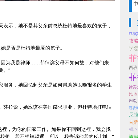
天表示，她不是其父亲前总统杜特地最喜欢的孩子，
菲律
攻
她是否是杜特地最爱的孩子。
学
菲
因为我是律师……菲律滨父母不知何故，对他们来
西班
要。”
菲
服务，她回忆起父亲是如何帮助她以晚报名的学生
律宾
比地
攻略
莎拉说，她应该在美国谋求职业，但杜特地打电话
游攻
尼
古斯
这裡，为你的国家工作。如果你不回到这裡，我会找
样
，我想，我不想被驱逐，所以，我告诉他我的B计划。”
旅