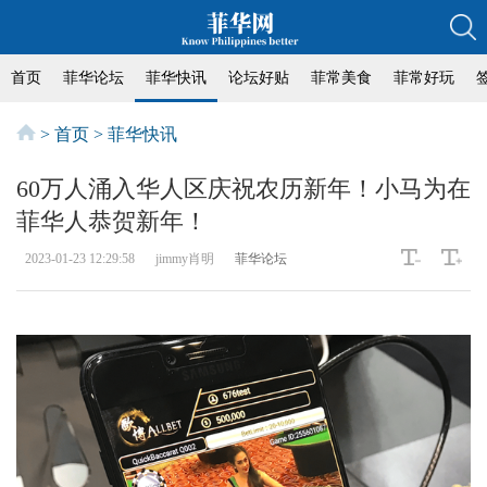
首页
菲华论坛
菲华快讯
论坛好贴
菲常美食
菲常好玩
>
首页
>
菲华快讯
60万人涌入华人区庆祝农历新年！小马为在
菲华人恭贺新年！
2023-01-23 12:29:58
jimmy肖明
菲华论坛