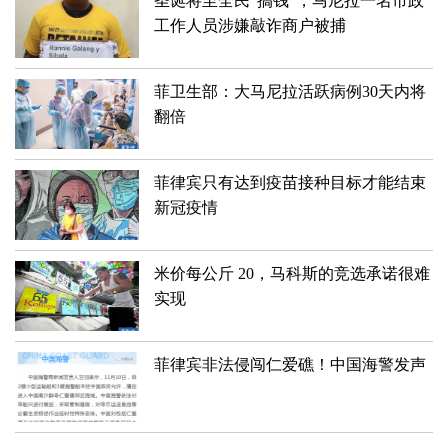
圣诞将至全民“搞钱”，马尼拉一名市政
工作人员涉嫌敲诈商户被捕
菲卫生部：大马尼拉活跃病例30天内将
翻倍
​菲律宾只有达到疫苗接种目标才能结束
新冠疫情
​米价每公斤 20，马科斯的竞选承诺很难
实现
菲律宾非法侵闯仁爱礁！中国海警发声