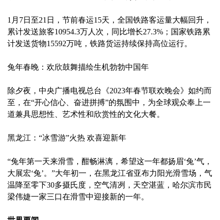
1月7日至21日，节前春运15天，全国铁路客运量大幅回升，
累计发送旅客10954.3万人次，同比增长27.3%；国家铁路累
计发送货物15592万吨，铁路货运持续保持高位运行。
兔年春晚：欢欣鼓舞描绘生机勃勃中国年
除夕夜，中央广播电视总台《2023年春节联欢晚会》如约而
至，在“开心信心、奋进拼搏”的氛围中，为全球观众奉上一
道兼具思想性、艺术性和欣赏性的文化大餐。
黑龙江：“冰雪游”火热 欢喜迎新年
“兔年第一天来滑雪，酣畅淋漓，希望这一年都扬眉‘兔’气，
大展宏‘兔’。”大年初一，在黑龙江省亚布力阳光滑雪场，气
温降至零下30多摄氏度，空气清冽，天空湛蓝，哈尔滨市民
梁伟婕一家三口在滑雪中迎接新的一年。