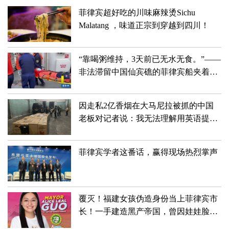
菲律宾超好吃的川味麻辣烫Sichu
Malatang ，味道正宗到穿越到四川！
“靠喝粥维持，3天前已无水无食。”——
非法滞留中国仙宾礁的菲律宾船夹着尾
巴狼狈滚蛋儿了！！！
因走私2亿香烟在大马尼拉被抓的中国
老板对记者说：我无法理解用英语提出
的许多问题
菲律宾学者这番话，赢得现场热烈掌声
覆灭！福建女孩伪造身份当上菲律宾市
长！一手建造黑产帝国，曾因娃娃脸深
受喜爱