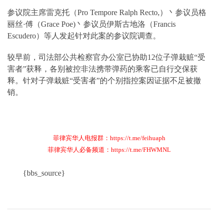
参议院主席雷克托（Pro Tempore Ralph Recto,）丶参议员格
丽丝·傅（Grace Poe)丶参议员伊斯古地洛（Francis
Escudero）等人发起针对此案的参议院调查。
较早前，司法部公共检察官办公室已协助12位子弹栽赃“受
害者”获释，各别被控非法携带弹药的乘客已自行交保获
释。针对子弹栽赃“受害者”的个别指控案因证据不足被撤
销。
菲律宾华人电报群：https://t.me/feihuaph
菲律宾华人必备频道：https://t.me/FHWMNL
{bbs_source}