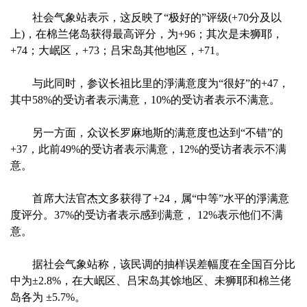
社会气象站表示，这反映了“极好的”评级(+70分及以
上)，在棉兰佬岛获得最高评分，为+96；其次是未狮耶，
+74；大岷区，+73；吕宋岛其他地区，+71。
与此同时，参议长祖比里的淨满意度为“很好”的+47，
其中58%的受访者表示满意，10%的受访者表示不满意。
另一方面，众议长罗麻地斯的满意度也达到“不错”的
+37，此前49%的受访者表示满意，12%的受访者表示不满
意。
首席大法官杰文多获得了+24，属“中等”水平的淨满意
度评分。37%的受访者表示感到满意， 12%表示他们不满
意。
据社会气象站称，该民调的抽样误差幅度在全国百分比
中为±2.8%，在大岷区、吕宋岛其馀地区、未狮耶和棉兰佬
岛各为 ±5.7%。