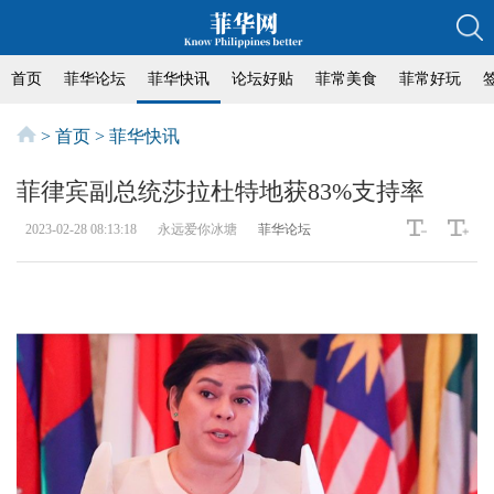
首页
菲华论坛
菲华快讯
论坛好贴
菲常美食
菲常好玩
>
首页
>
菲华快讯
菲律宾副总统莎拉杜特地获83%支持率
2023-02-28 08:13:18
永远爱你冰塘
菲华论坛