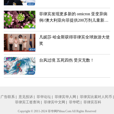
菲律宾发现更多新的 omicron 亚变异病
例//澳大利亚向菲提供200万剂儿童新冠
疫苗
凡妮莎·哈金斯获得菲律宾全球旅游大使
奖
台风过境 五死四伤 受灾无数！
广告联系
|
意见投诉
|
菲华论坛
|
菲律宾华人网
|
菲律宾比索对人民币
|
菲律宾工签查询
|
菲律宾中文网
|
菲华吧
|
菲律宾百科
Copyright © 2011-2024
菲华网
Phhua.Com All Rights Reserved