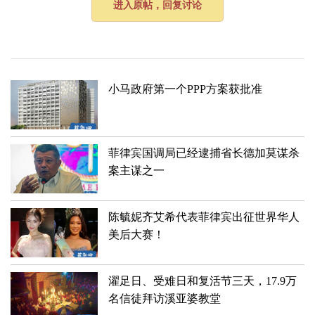
进入原帖，回复讨论
小马政府第一个PPP方案获批准
菲律宾国调局已经逮捕省长德加莫谋杀
案主谋之一
陈毓妮齐艾希代表菲律宾出征世界华人
美后大赛！
濯足日、受难日和复活节三天，17.9万
名信徒拜访溪亚婆教堂