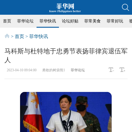
首页
菲华论坛
菲华快讯
论坛好贴
菲常美食
菲常好玩
>
首页
>
菲华快讯
马科斯与杜特地于忠勇节表扬菲律宾退伍军
人
2023-04-10 09:04:00
勇敢的树袋熊1
菲华论坛