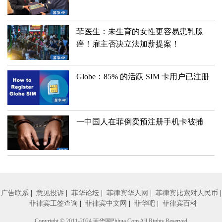
菲医生：未生育的女性更容易患乳腺
癌！雇主否决立法加薪提案！
Globe：85% 的活跃 SIM 卡用户已注册
一中国人在菲倒卖预注册手机卡被捕
广告联系
|
意见投诉
|
菲华论坛
|
菲律宾华人网
|
菲律宾比索对人民币
|
菲律宾工签查询
|
菲律宾中文网
|
菲华吧
|
菲律宾百科
Copyright © 2011-2024
菲华网
Phhua.Com All Rights Reserved