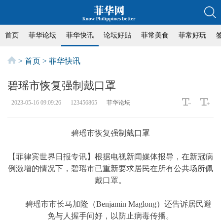
首页
菲华论坛
菲华快讯
论坛好贴
菲常美食
菲常好玩
>
首页
>
菲华快讯
碧瑶市恢复强制戴口罩
2023-05-16 09:09:26
123456865
菲华论坛
碧瑶市恢复强制戴口罩
【菲律宾世界日报专讯】根据电视新闻媒体报导，在新冠病
例激增的情况下，碧瑶市已重新要求居民在所有公共场所佩
戴口罩。
碧瑶市市长马加隆（Benjamin Maglong）还告诉居民避
免与人握手问好，以防止病毒传播。