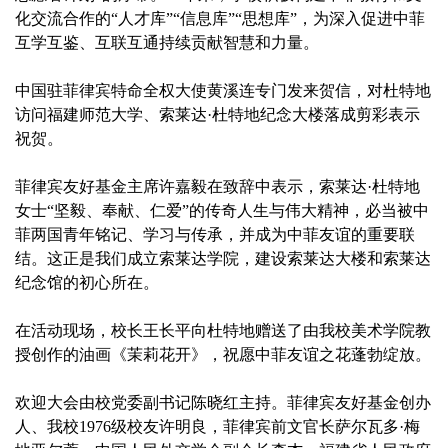
化交流合作的“人才库”“信息库”“思想库”，为深入促进中菲
互学互鉴、互联互通持续贡献智慧和力量。
中国驻菲律宾特命全权大使黄溪连专门发来贺信，对杜特地
访问福建师范大学、索莱达·杜特地纪念大楼落成剪彩表示
祝贺。
菲律宾友好基金主席许嘉毅在致辞中表示，索莱达·杜特地
女士“坚毅、奉献、仁爱”的传奇人生与伟大精神，必当被中
菲两国青年铭记、学习与传承，并成为中菲友谊的重要联
结。这正是我们成立索莱达学院，建设索莱达大楼和索莱达
纪念馆的初心所在。
在活动现场，校长王长平向杜特地赠送了由我校美术学院教
授创作的油画《茉莉花开》，祝愿中菲友谊之花蓬勃绽放。
欢迎大会由校党委副书记陈晓红主持。菲律宾友好基金创办
人、我校1976级校友许明良，菲律宾前文官长萨尔瓦多·梅