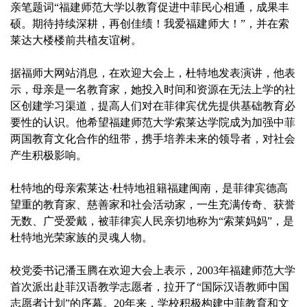
亲笔题词“福建师范大学以教育促进中菲民心相通，成果丰
硕。期待持续深耕，再创佳绩！我爱福建师大！”，并在索
莱达大楼楼前共植友谊树。
据福师大网站消息，在欢迎大会上，杜特地发表演讲，他表
示，母亲是一名教育家，她投入时间和资源在无法上学的社
区创建学习渠道，提高人们对在菲律宾优先提供基础教育必
要性的认识。他希望福建师范大学索莱达学院成为加强中菲
两国教育文化合作的纽带，携手培养未来的领导者，对社会
产生积极影响。
杜特地的母亲索莱达·杜特地祖籍福建闽南，是菲律宾德高
望重的教育家、慈善家和社会活动家，一生充满传奇、获誉
无数、广受爱戴，被菲律宾人民亲切地称为“索莱妈妈”，是
杜特地光荣家族的灵魂人物。
校党委书记潘玉腾在欢迎大会上表示，2003年福建师范大学
首次派出赴菲汉语教学志愿者，拉开了“国际汉语教师中国
志愿者计划”的序幕。20年来，学校积极构建中菲教育和文