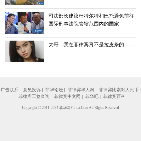
司法部长建议杜特尔特和巴托避免前往
国际刑事法院管辖范围内的国家
大哥，我在菲律宾真不是拉皮条的……
广告联系
|
意见投诉
|
菲华论坛
|
菲律宾华人网
|
菲律宾比索对人民币
|
菲律宾工签查询
|
菲律宾中文网
|
菲华吧
|
菲律宾百科
Copyright © 2011-2024
菲华网
Phhua.Com All Rights Reserved