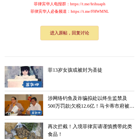
菲律宾华人电报群：https://t.me/feihuaph
菲律宾华人必备频道：https://t.me/FHWMNL
进入原帖，回复讨论
菲13岁女孩或被封为圣徒
涉网络钓鱼及诈骗拟处以终生监禁及
500万罚款|欠税12.6亿！马卡蒂市府被菲
律宾高院令缴税
再次拦截！入境菲律宾请谨慎携带此类
食品！