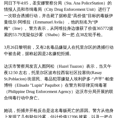
同日下午4:05，圣安娜警察分局（Sta. Ana PoliceStation）的
情报人员和市缉毒局（City Drug Enforcement Unit）进行了
一次联合诱捕行动，并击毙了据称是“高价值”目标的毒贩伊
曼纽尔·阿维拉（Emmanuel Avila），他的别名为“伊
梅”（Ime）。警方表示，从阿维拉身边缴获了价值365772披
索的53.79克疑似沙雾（Shabu）和一把 点38左轮手枪。
3月26日黎明前，又有2名毒品嫌疑人在托里尔区的诱捕行动
中被击毙，据称起因是2名嫌犯拒捕。
达沃市警察局发言人图阿松（Hazel Tuazon）表示，当天午
夜12:50 左右，托里尔区波布拉西翁社区拉塞街(Rasay
St.Poblacion) 街居民、毒品犯罪嫌疑人埃利萨多·“卢平”·帕奎
博特（Elisado "Lupin" Paquibot ）在警方和菲律宾缉毒署
（Philippine Drug Enforcement Agency）达沃市分局开展的联
合缉毒行动中身亡。
她说，拒捕并开枪反击是这名毒贩死亡的原因。警方从他身
上发现了几包疑似沙雾，估计价值12396 披索，以及一把点