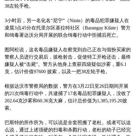
38左轮手枪。
3小时后，另一名化名“尼宁”（Ninin）的毒品犯罪嫌疑人在
凌晨3点45分在托里尔区基拉特社区（Barangay Kilate）警方
和缉毒署达沃分局开展的联合缉毒行动中拒捕后死亡。
图阿松说，这名毒品嫌疑人在察觉到自己正在与假扮买家的
警察人员进行交易后，拔枪射击，促使特工开枪还击，最终
嫌疑人被“击毙”。警方从他身上查获四袋疑似沙雾，重6.1
克，估计价值97600 披索，以及一把38左轮手枪。
根据达沃市警察局的数据，警方在3月22日至26日期间开展
的21次缉毒行动中，共逮捕了17名毒品犯罪嫌疑人，没收了
202.64克沙雾和60.36克大麻，估计总价值为1,385,195.20披
索。
巴斯特的所作所为，可以说是全套照搬了老杜。或者可以这
么说，通过上述强硬的扫毒和杀戮行动，老杜的幼子已经完