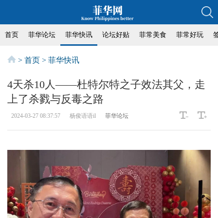
首页
菲华论坛
菲华快讯
论坛好贴
菲常美食
菲常好玩
>
首页
>
菲华快讯
4天杀10人——杜特尔特之子效法其父，走
上了杀戮与反毒之路
2024-03-27 08:37:57
杨俊语语il
菲华论坛