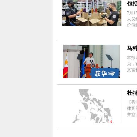
包
7月1
人员
价值
据估
料、
马
本报讯
为，
文官长
周年
序“对
杜
【香
律宾
并愈
棉兰佬岛“独立
问题