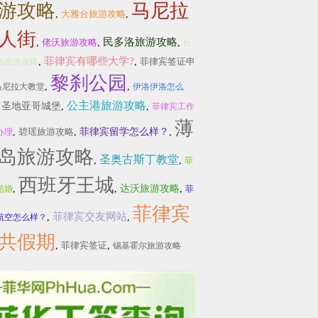
游攻略
马尼拉
,
大雅台旅游攻略
,
人街
民多洛旅游攻略
,
佬沃旅游攻略
,
,
杜
菲律宾有哪些大学?
,
,
菲律宾签证申
地旅游攻略
黎刹公园
,
,
马尼拉大教堂
伊洛伊洛怎么
公主港旅游攻略
,
圣地亚哥城堡
,
,
菲律宾工作
薄
,
碧瑶旅游攻略
,
菲律宾留学怎么样？
,
办理
岛旅游攻略
圣奥古斯丁教堂
,
,
菲
西班牙王城
,
,
达沃旅游攻略
,
结婚
菲
菲律宾
菲律宾交友网站
,
,
航空怎么样？
共假期
,
菲律宾签证
,
锡基霍尔旅游攻略