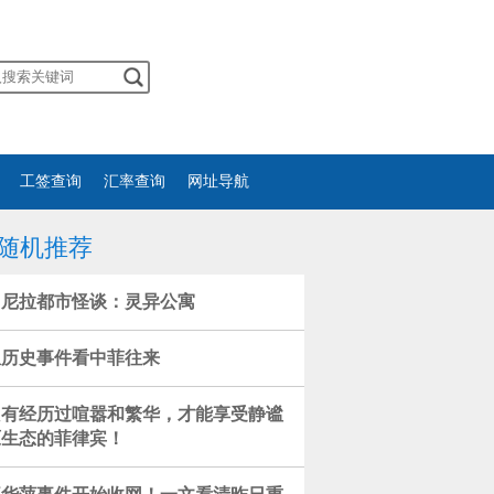
工签查询
汇率查询
网址导航
随机推荐
马尼拉都市怪谈：灵异公寓
从历史事件看中菲往来
只有经历过喧嚣和繁华，才能享受静谧
原生态的菲律宾！