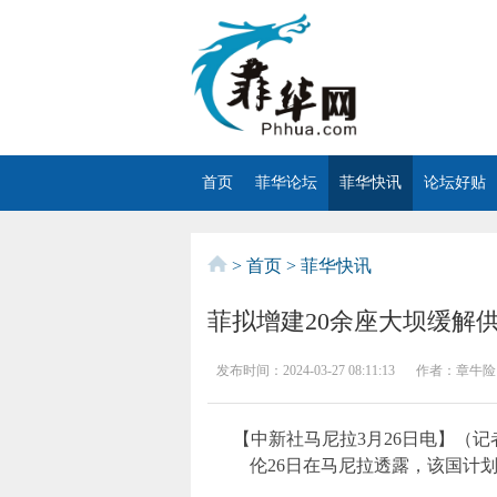
首页
菲华论坛
菲华快讯
论坛好贴
>
首页
>
菲华快讯
菲拟增建20余座大坝缓解
发布时间：
2024-03-27 08:11:13
作者：
章牛险
【中新社马尼拉3月26日电】（记
伦26日在马尼拉透露，该国计