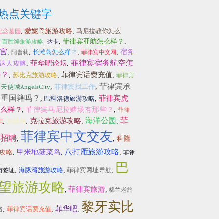
热点关键字
,
爱妮岛旅游攻略
,
马尼拉教你怎么
纪念墓园
,
,
,
菲律宾亚航怎么样？
,
百胜滩旅游攻略
达卡
宫
,
,
长滩岛怎么样？
,
,
宿务
阿普莉
菲律宾中文网
菲律宾宿务航空怎
菲华吧论坛
达人攻略
,
,
样？
菲律宾话费充值
,
苏比克旅游攻略
,
,
菲律宾
菲律宾承
,
天使城AngelsCity
,
菲律宾找工作
,
双重国籍吗？
菲律宾虎
,
巴科洛德旅游攻略
,
么样？
菲律宾马尼拉赌场有那些？
,
,
菲律
海洋公园
菲
克拉克旅游攻略
,
加比地
,
,
,
职
菲律宾中文交友
宾招聘
,
,
科隆
八打雁旅游攻略
甲米地菠菜岛
攻略
,
,
,
菲律
巴
,
海豚湾旅游攻略
,
菲律宾网址导航
,
游签证
望旅游攻略
菲律宾旅游
,
,
棉兰老旅
黎牙实比
菲华吧
,
菲律宾话费充值
,
,
略