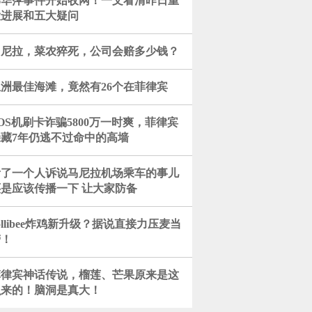
郭华萍事件开始收网！一文看清昨日重
大进展和五大疑问
马尼拉，菜农猝死，公司会赔多少钱？
亚洲最佳海滩，竟然有26个在菲律宾
OS机刷卡诈骗5800万一时爽，菲律宾
躲藏7年仍逃不过命中的高墙
看了一个人诉说马尼拉机场乘车的事儿
还是应该传播一下 让大家防备
ollibee炸鸡新升级？据说直接力压麦当
劳！
菲律宾神话传说，榴莲、芒果原来是这
么来的！脑洞是真大！