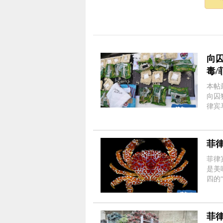
向
毒/
本帖最后由
向囚
律宾
送货
菲
菲律宾
是美
四的
从蟹壳
的学名
菲