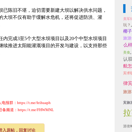
已陈旧不堪，迫切需要新建大坝以解决供水问题，
的大坝不仅有助于缓解水危机，还将促进防洪、灌
美军
。
玩？
椰子
完成3至5个大型水坝项目以及20个中型水坝项目
旅游
么
继续推进太阳能灌溉项目的开发与建设，以支持那些
。
美食
认
航怎
宾求
律
旅游
群：https://t.me/feihuaph
宾旅
道：https://t.me/FHWMNL
拉
游攻
进入原帖，回复讨论