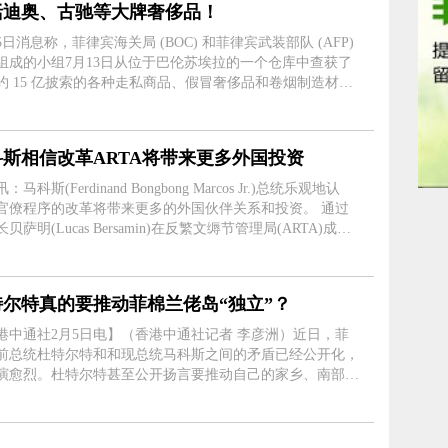
括迪奥、古驰等大牌奢侈品！
5日消息称，菲律宾海关局 (BOC) 和菲律宾武装部队 (AFP)
组成的小组7月13日从位于巴伦苏埃拉的一个仓库中查获了
约 15 亿披索的各种走私商品、假冒奢侈品和卷烟制造材料
计，从中国走私的价值 5 亿比索的商品包括：进口建筑材
家居用品、厨具、....
科斯相信改革ARTA将带来更多外国投资
：马科斯(Ferdinand Bongbong Marcos Jr.)总统乐观地认
官僚程序的改革将带来更多的外国伙伴关系和投资。 通过
贝萨明(Lucas Bersamin)在反繁文缛节管理局(ARTA)成立5
庆典期间代表马科斯发表的讲话，总统重申精简官僚程
于推动经济增长、吸....
特尔特真的要推动菲棉兰佬岛“独立”？
港中通社2月5日电】（香港中通社记者 李彦洲）近日，菲
前总统杜特尔特和和现总统马科斯之间的矛盾已经公开化，
演愈烈。杜特尔特甚至公开扬言要推动自己的家乡、南部的
”。 杜特尔特与马科斯之间最近就宪法修改
发生分歧。马科斯表示，....