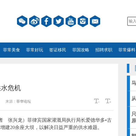
菲常美食
菲常好玩
签证移民
菲国攻略
招聘求职
菲常爆料
供水危机
来源：
菲华论坛
者 张兴龙）菲律宾国家灌溉局执行局长爱德华多•古
划增建20余座大坝，以解决日益严重的供水难题。