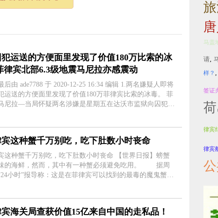
旅
唐
马盖
囚犯运送的方便面里发现了价值180万比索的冰
请
,
菲律宾北部6.3级地震马尼拉亦感震动​
样？
 ade7788 于 2020-12-25 16:34 编辑 1.两名嫌疑人即将
签证
犯运送的方便面里发现了价值180万菲律宾比索的冰毒。 菲
马尼拉—当局怀疑两名涉嫌是星期五在达沃市监狱向囚犯运
荷
物的宗教组织的嫌疑人截获了市值价值为180万菲律宾比索
的沙雾毒品。 ....
律宾
律宾这种蟹千万别吃，吃下肚数小时丧命
律宾
这种蟹千万别吃，吃下肚数小时丧命 【世界日报】螃蟹
公
味的海鲜，然而，其中有一种蟹必须避免吃用。 据周
“24小时”报导称：这是在菲律宾可以找到的最毒的魔鬼蟹。
上的红色和棕色斑点可以认出这种蟹。 这种魔鬼蟹
称为“铜铸熟若蟹....
律宾海关局查获价值15亿来自中国的走私品！