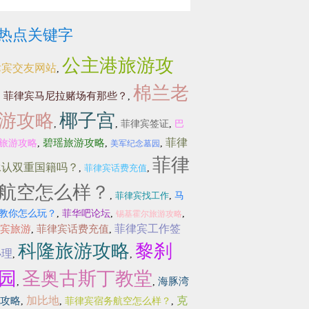
热点关键字
公主港旅游攻
律宾交友网站
,
棉兰老
菲律宾马尼拉赌场有那些？
,
,
游攻略
椰子宫
,
,
菲律宾签证
,
巴
菲律
碧瑶旅游攻略
旅游攻略
,
,
,
美军纪念墓园
菲律
承认双重国籍吗？
,
菲律宾话费充值
,
航空怎么样？
,
菲律宾找工作
,
马
教你怎么玩？
,
菲华吧论坛
,
,
锡基霍尔旅游攻略
菲律宾工作签
宾旅游
菲律宾话费充值
,
,
科隆旅游攻略
黎刹
办理
,
,
园
圣奥古斯丁教堂
海豚湾
,
,
加比地
克
攻略
,
,
菲律宾宿务航空怎么样？
,