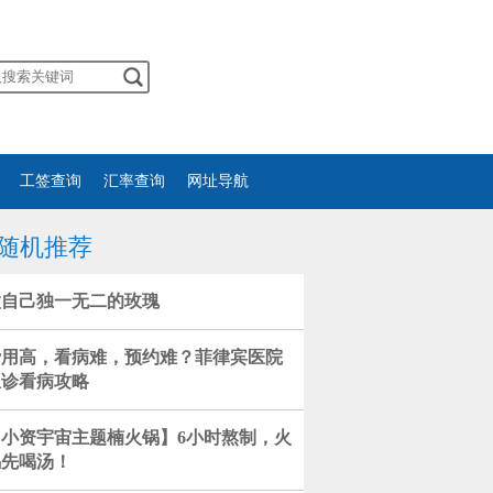
工签查询
汇率查询
网址导航
随机推荐
做自己独一无二的玫瑰
费用高，看病难，预约难？菲律宾医院
急诊看病攻略
【小资宇宙主题楠火锅】6小时熬制，火
锅先喝汤！