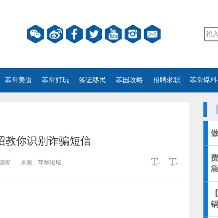
菲常美食
菲常好玩
签证移民
菲国攻略
招聘求职
菲常爆料
四招教你识别诈骗短信
袭断
来源：
菲华论坛