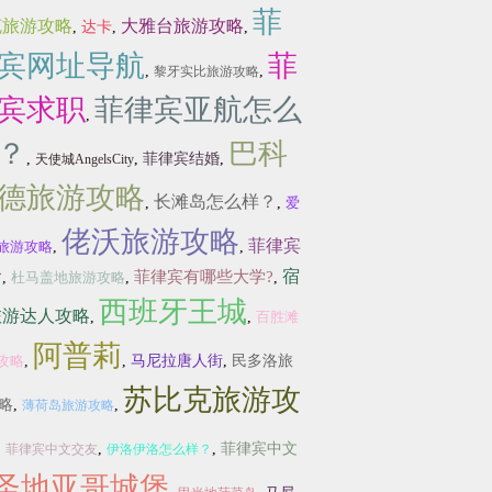
菲
克旅游攻略
大雅台旅游攻略
,
达卡
,
,
宾网址导航
菲
,
,
黎牙实比旅游攻略
宾求职
菲律宾亚航怎么
,
？
巴科
,
,
菲律宾结婚
,
天使城AngelsCity
德旅游攻略
长滩岛怎么样？
,
,
爱
佬沃旅游攻略
菲律宾
旅游攻略
,
,
食
宿
菲律宾有哪些大学?
,
杜马盖地旅游攻略
,
,
西班牙王城
旅游达人攻略
,
,
百胜滩
阿普莉
攻略
,
,
马尼拉唐人街
,
民多洛旅
苏比克旅游攻
略
,
,
薄荷岛旅游攻略
,
,
,
菲律宾中文
菲律宾中文交友
伊洛伊洛怎么样？
圣地亚哥城堡