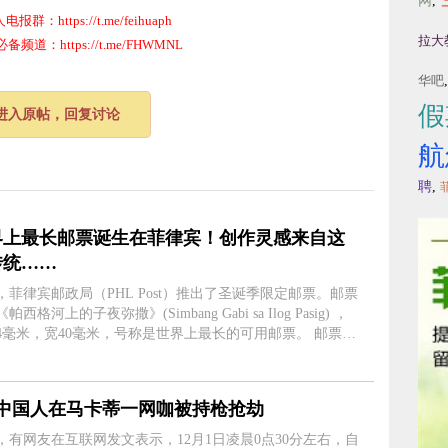
网
,
群：https://t.me/feihuaph
拉大
道：https://t.me/FHWMNL
华吧
假
进入原帖，回复讨论
航
聘
,
界上最长邮票诞生在菲律宾！创作灵感来自这
传统……
，菲律宾邮政局（PHL Post）推出了圣诞季限定邮票。邮票
帕西格河上的子夜弥撒》(Simbang Gabi sa Ilog Pasig) ，
34毫米，宽40毫米，号称是世界上最长的可用邮票。 邮票采
特的装饰，包括河面上蓝色虹彩墨水和描绘教堂的超金属多
。邮政局局....
名中国人在马卡蒂一网咖被持枪抢劫
，有网友在互联网发文表示，12月1日凌晨0点30分左右，自