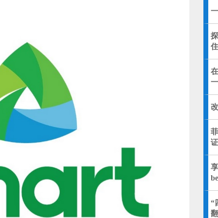
改
享
b