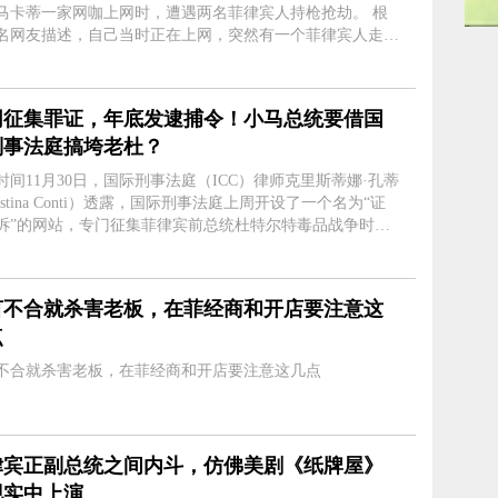
马卡蒂一家网咖上网时，遭遇两名菲律宾人持枪抢劫。 根
名网友描述，自己当时正在上网，突然有一个菲律宾人走进
二话不说就拿走了自己放在电脑桌上的手机。网友还没反应
这是抢劫，只是条件....
网征集罪证，年底发逮捕令！小马总统要借国
刑事法庭搞垮老杜？
时间11月30日，国际刑事法庭（ICC）律师克里斯蒂娜·孔蒂
istina Conti）透露，国际刑事法庭上周开设了一个名为“证
诉”的网站，专门征集菲律宾前总统杜特尔特毒品战争时期
可信线索”。与此同时，对于毒品战争受害者家属呼吁12月之
捕杜特尔特的诉求，....
言不合就杀害老板，在菲经商和开店要注意这
点
不合就杀害老板，在菲经商和开店要注意这几点
律宾正副总统之间内斗，仿佛美剧《纸牌屋》
现实中上演