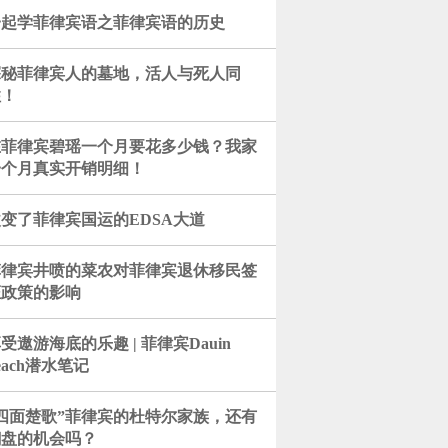
一起学菲律宾语之菲律宾语的历史
探秘菲律宾人的墓地，活人与死人同
住！
在菲律宾碧瑶一个月要花多少钱？我家
一个月真实开销明细！
变了菲律宾国运的EDSA大道
菲律宾井喷的菜农对菲律宾退休移民签
证政策的影响
受遨游海底的乐趣 | 菲律宾Dauin
each潜水笔记
“四面楚歌”菲律宾的杜特尔家族，还有
翻盘的机会吗？