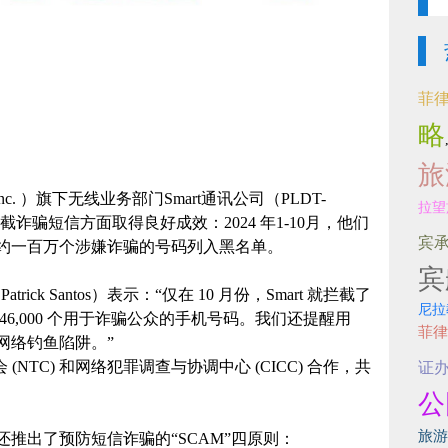
菲
略
旅
c. ）旗下无线业务部门Smart通讯公司（PLDT-
拉望
截诈骗短信方面取得良好成效：2024 年1-10月，他们
宾
将约一百万个涉嫌诈骗的号码列入黑名单。
宾
trick Santos）表示：“仅在 10 月份，Smart 就拦截了
尼拉
46,000 个用于诈骗公众的手机号码。我们还提醒用
菲律
网络钓鱼陷阱。”
(NTC) 和网络犯罪调查与协调中心 (CICC) 合作，共
证
公
旅游
推出了预防短信诈骗的“SCAM”四原则：