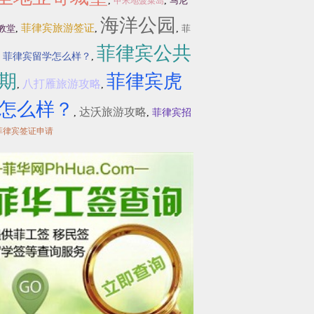
,
,
马尼
甲米地菠菜岛
海洋公园
菲律宾旅游签证
教堂
,
,
,
菲
菲律宾公共
,
菲律宾留学怎么样？
,
期
菲律宾虎
八打雁旅游攻略
,
,
怎么样？
达沃旅游攻略
,
,
菲律宾招
菲律宾签证申请