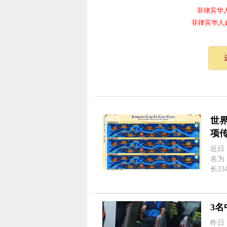
菲律宾华人电报
菲律宾华人必备频
世
项
近日
名为《
长2
用独
层压印
3
昨日