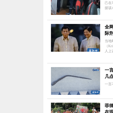
己在
据该
来，
过来
全
际
当地
（Kr
人上
的“
前逮
一
几
一言
菲
在